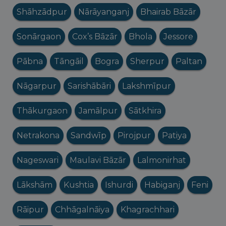
Shāhzādpur
Nārāyanganj
Bhairab Bāzār
Sonārgaon
Cox’s Bāzār
Bhola
Jessore
Pābna
Tāngāil
Bogra
Sherpur
Paltan
Nāgarpur
Sarishābāri
Lakshmīpur
Thākurgaon
Jamālpur
Sātkhira
Netrakona
Sandwīp
Pirojpur
Patiya
Nageswari
Maulavi Bāzār
Lalmonirhat
Lākshām
Kushtia
Ishurdi
Habiganj
Feni
Rāipur
Chhāgalnāiya
Khagrachhari