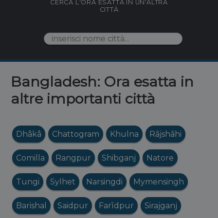
CERCA L'ORA ESATTA IN UN'ALTRA
CITTÀ
Bangladesh: Ora esatta in
altre importanti città
Dhâkâ
Chattogram
Khulna
Rājshāhi
Comilla
Rangpur
Shibganj
Natore
Tungi
Sylhet
Narsingdi
Mymensingh
Barishal
Saidpur
Farīdpur
Sirajganj