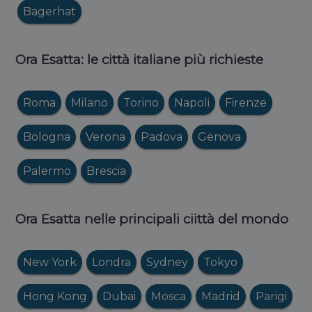
Bagerhat
Ora Esatta: le città italiane più richieste
Roma
Milano
Torino
Napoli
Firenze
Bologna
Verona
Padova
Genova
Palermo
Brescia
Ora Esatta nelle principali ciittà del mondo
New York
Londra
Sydney
Tokyo
Hong Kong
Dubai
Mosca
Madrid
Parigi