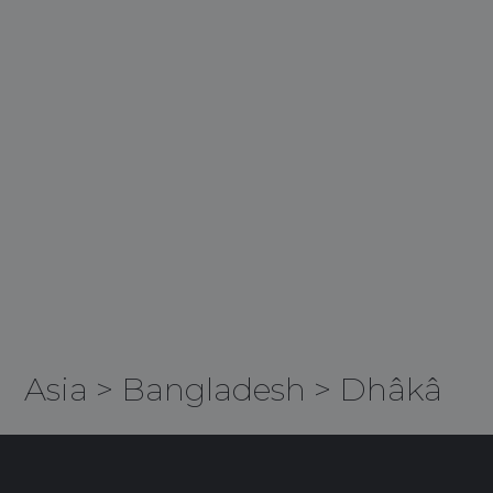
Asia
>
Bangladesh
>
Dhâkâ