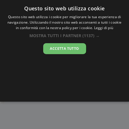
Oraesatta
.co
Questo sito web utilizza cookie
Questo sito web utilizza i cookie per migliorare la tua esperienza di
navigazione. Utilizzando il nostro sito web acconsenti a tutti i cookie
Ora Esatta
Dhâkâ
in conformità con la nostra policy per i cookie.
Leggi di più
MOSTRA TUTTI I PARTNER
(1137) →
14:01:33
ACCETTA TUTTO
sabato 8 agosto 2026
Alba e
Disegni da
Fasi lunari
Cronometro
Tramonto
colorare