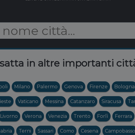
esatta in altre importanti citt
oli
Milano
Palermo
Genova
Firenze
Bologna
ieste
Vaticano
Messina
Catanzaro
Siracusa
Ta
Livorno
Verona
Venezia
Trento
Forlì
Ferrara
abria
Terni
Sassari
Como
Cesena
Campobass