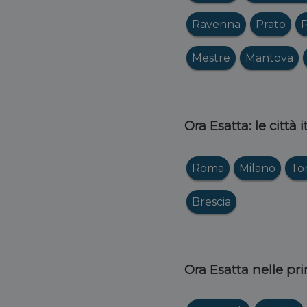
Ravenna
Prato
P
Mestre
Mantova
Ora Esatta: le città 
Roma
Milano
To
Brescia
Ora Esatta nelle pri