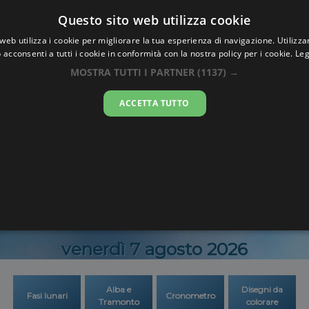
Oraesatta
Questo sito web utilizza cookie
.co
web utilizza i cookie per migliorare la tua esperienza di navigazione. Utilizza
 acconsenti a tutti i cookie in conformità con la nostra policy per i cookie.
Leg
Ora Esatta
Palerm
MOSTRA TUTTI I PARTNER
(1137) →
ACCETTA TUTTO
18:15:0
venerdì 7 agosto 2026
Alba e
Disegni da
Fasi lunari
Cronometro
Tramonto
colorare