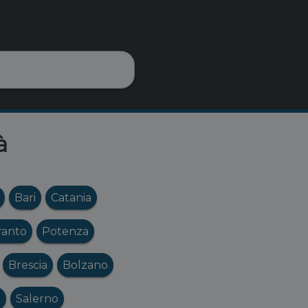
à
Bari
Catania
ranto
Potenza
Brescia
Bolzano
o
Salerno