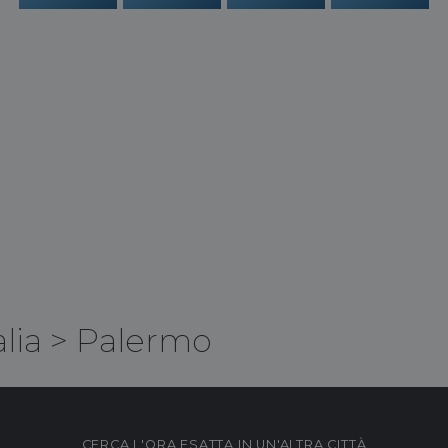
alia
>
Palermo
CERCA L'ORA ESATTA IN UN'ALTRA CITTÀ