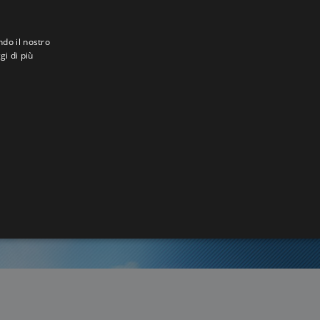
ndo il nostro
gi di più
o
3