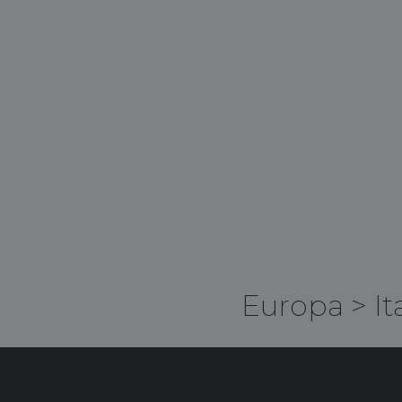
Europa
>
It