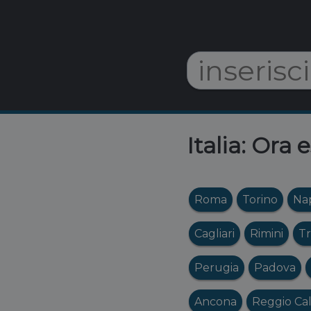
Italia: Ora 
Roma
Torino
Nap
Cagliari
Rimini
Tr
Perugia
Padova
Ancona
Reggio Cal