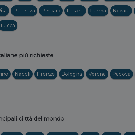
isa
Piacenza
Pescara
Pesaro
Parma
Novara
Lucca
italiane più richieste
rino
Napoli
Firenze
Bologna
Verona
Padova
ncipali ciittà del mondo