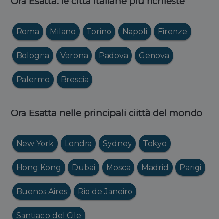
Ora Esatta: le città italiane più richieste
Roma
Milano
Torino
Napoli
Firenze
Bologna
Verona
Padova
Genova
Palermo
Brescia
Ora Esatta nelle principali ciittà del mondo
New York
Londra
Sydney
Tokyo
Hong Kong
Dubai
Mosca
Madrid
Parigi
Buenos Aires
Rio de Janeiro
Santiago del Cile