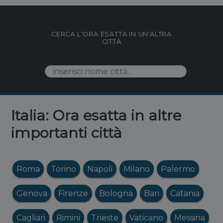
CERCA L'ORA ESATTA IN UN'ALTRA
CITTÀ
Italia: Ora esatta in altre
importanti città
Roma
Torino
Napoli
Milano
Palermo
Genova
Firenze
Bologna
Bari
Catania
Cagliari
Rimini
Trieste
Vaticano
Messina