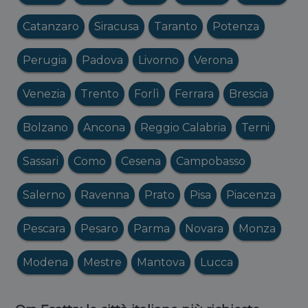
Catanzaro
Siracusa
Taranto
Potenza
Perugia
Padova
Livorno
Verona
Venezia
Trento
Forlì
Ferrara
Brescia
Bolzano
Ancona
Reggio Calabria
Terni
Sassari
Como
Cesena
Campobasso
Salerno
Ravenna
Prato
Pisa
Piacenza
Pescara
Pesaro
Parma
Novara
Monza
Modena
Mestre
Mantova
Lucca