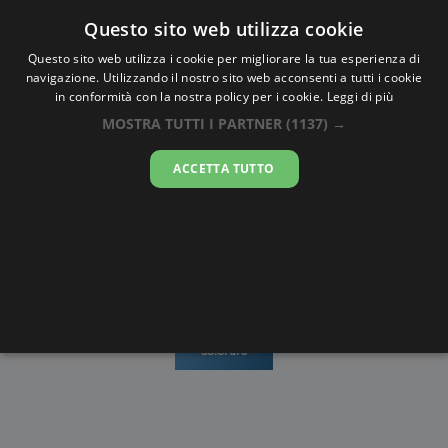
Oraesatta
.co
Questo sito web utilizza cookie
Questo sito web utilizza i cookie per migliorare la tua esperienza di
navigazione. Utilizzando il nostro sito web acconsenti a tutti i cookie
Ora Esatta
Novara
in conformità con la nostra policy per i cookie.
Leggi di più
MOSTRA TUTTI I PARTNER
(1137) →
13:24:27
ACCETTA TUTTO
lunedì 10 agosto 2026
Mappe e
Alba e
Calendari
Cronometro
stradario
Tramonto
Disegni da
colorare