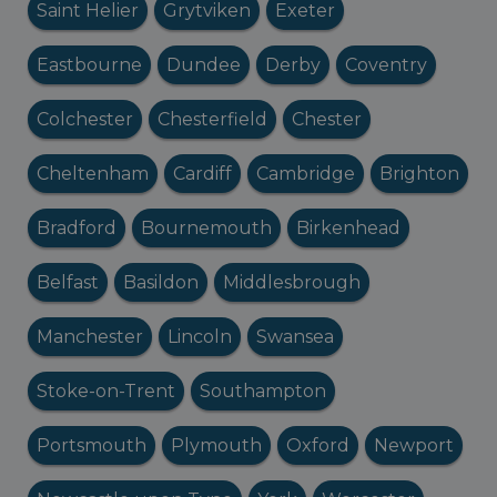
Saint Helier
Grytviken
Exeter
Eastbourne
Dundee
Derby
Coventry
Colchester
Chesterfield
Chester
Cheltenham
Cardiff
Cambridge
Brighton
Bradford
Bournemouth
Birkenhead
Belfast
Basildon
Middlesbrough
Manchester
Lincoln
Swansea
Stoke-on-Trent
Southampton
Portsmouth
Plymouth
Oxford
Newport