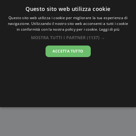
Oraesatta
.co
Questo sito web utilizza cookie
Questo sito web utilizza i cookie per migliorare la tua esperienza di
navigazione. Utilizzando il nostro sito web acconsenti a tutti i cookie
Ora Esatta
Londra
in conformità con la nostra policy per i cookie.
Leggi di più
MOSTRA TUTTI I PARTNER
(1137) →
13:56:50
ACCETTA TUTTO
giovedì 6 agosto 2026
Alba e
Disegni da
Fasi lunari
Cronometro
Tramonto
colorare