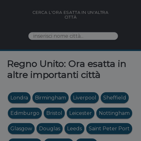
CERCA L'ORA ESATTA IN UN'ALTRA
CITTÀ
Regno Unito: Ora esatta in
altre importanti città
Londra
Birmingham
Liverpool
Sheffield
Edimburgo
Bristol
Leicester
Nottingham
Glasgow
Douglas
Leeds
Saint Peter Port