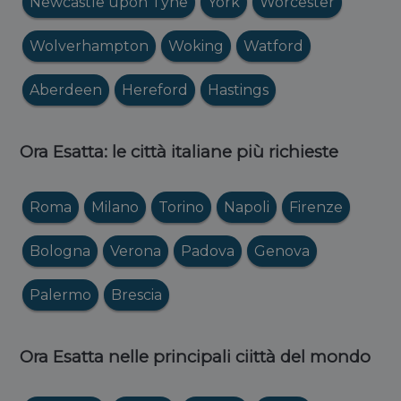
Newcastle upon Tyne
York
Worcester
Wolverhampton
Woking
Watford
Aberdeen
Hereford
Hastings
Ora Esatta: le città italiane più richieste
Roma
Milano
Torino
Napoli
Firenze
Bologna
Verona
Padova
Genova
Palermo
Brescia
Ora Esatta nelle principali ciittà del mondo