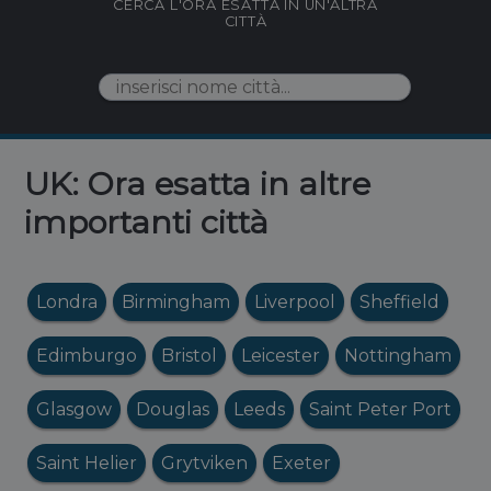
CERCA L'ORA ESATTA IN UN'ALTRA
CITTÀ
UK: Ora esatta in altre
importanti città
Londra
Birmingham
Liverpool
Sheffield
Edimburgo
Bristol
Leicester
Nottingham
Glasgow
Douglas
Leeds
Saint Peter Port
Saint Helier
Grytviken
Exeter