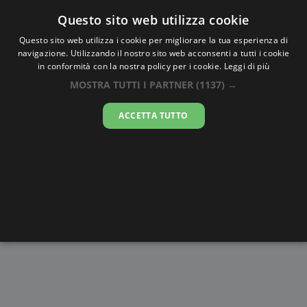
Oraesatta
.co
Questo sito web utilizza cookie
Questo sito web utilizza i cookie per migliorare la tua esperienza di
navigazione. Utilizzando il nostro sito web acconsenti a tutti i cookie
Ora Esatta
Birkenhead
in conformità con la nostra policy per i cookie.
Leggi di più
MOSTRA TUTTI I PARTNER
(1137) →
23:58:52
ACCETTA TUTTO
giovedì 6 agosto 2026
Alba e
Disegni da
Fasi lunari
Cronometro
Tramonto
colorare