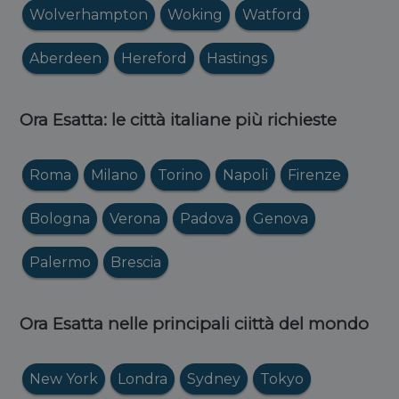
Wolverhampton
Woking
Watford
Aberdeen
Hereford
Hastings
Ora Esatta: le città italiane più richieste
Roma
Milano
Torino
Napoli
Firenze
Bologna
Verona
Padova
Genova
Palermo
Brescia
Ora Esatta nelle principali ciittà del mondo
New York
Londra
Sydney
Tokyo