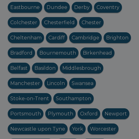
Eastbourne
Dundee
Derby
Coventry
Colchester
Chesterfield
Chester
Cheltenham
Cardiff
Cambridge
Brighton
Bradford
Bournemouth
Birkenhead
Belfast
Basildon
Middlesbrough
Manchester
Lincoln
Swansea
Stoke-on-Trent
Southampton
Portsmouth
Plymouth
Oxford
Newport
Newcastle upon Tyne
York
Worcester