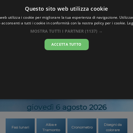
Oraesatta
Questo sito web utilizza cookie
.co
web utilizza i cookie per migliorare la tua esperienza di navigazione. Utilizza
 acconsenti a tutti i cookie in conformità con la nostra policy per i cookie.
Leg
Ora Esatta
Leiceste
MOSTRA TUTTI I PARTNER
(1137) →
ACCETTA TUTTO
08:41:0
giovedì 6 agosto 2026
Alba e
Disegni da
Fasi lunari
Cronometro
Tramonto
colorare