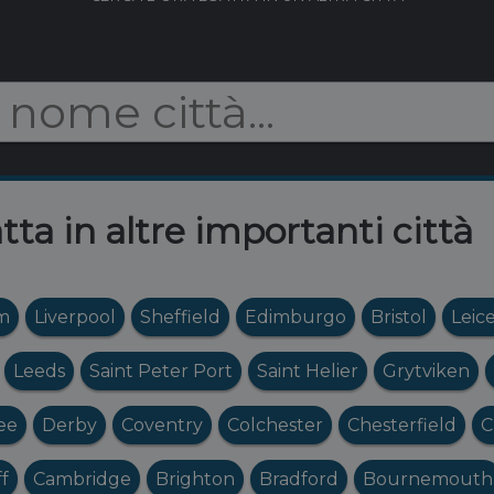
tta in altre importanti città
m
Liverpool
Sheffield
Edimburgo
Bristol
Leic
Leeds
Saint Peter Port
Saint Helier
Grytviken
ee
Derby
Coventry
Colchester
Chesterfield
C
ff
Cambridge
Brighton
Bradford
Bournemouth