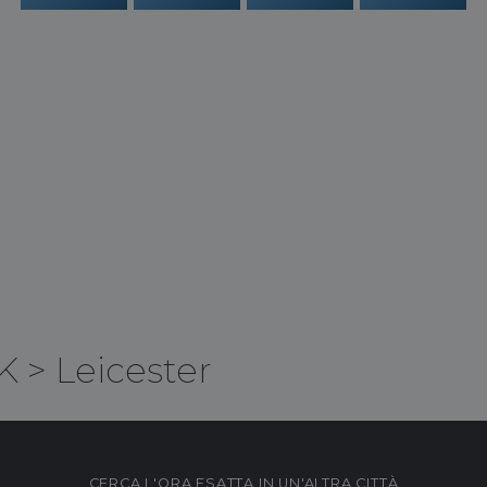
K
>
Leicester
CERCA L'ORA ESATTA IN UN'ALTRA CITTÀ