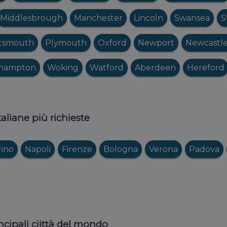
Middlesbrough
Manchester
Lincoln
Swansea
S
tsmouth
Plymouth
Oxford
Newport
Newcastl
hampton
Woking
Watford
Aberdeen
Hereford
italiane più richieste
rino
Napoli
Firenze
Bologna
Verona
Padova
ncipali ciittà del mondo