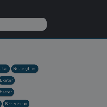
ester
Nottingham
Exeter
hester
Birkenhead