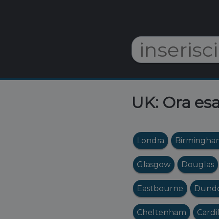
UK: Ora esa
Londra
Birmingha
Glasgow
Douglas
Eastbourne
Dund
Cheltenham
Cardi