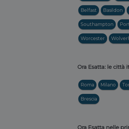
Belfast
Basildon
Southampton
Por
Worcester
Wolver
Ora Esatta: le città 
Roma
Milano
To
Brescia
Ora Esatta nelle pri