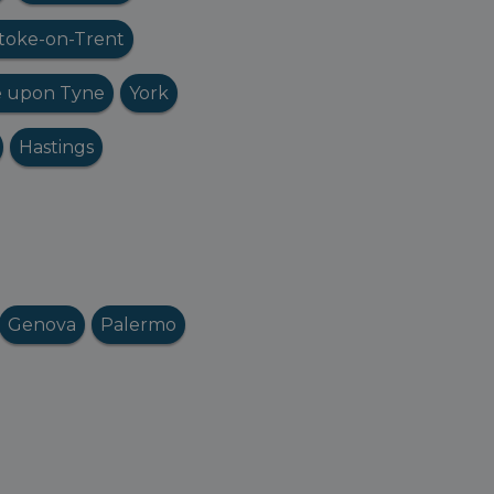
toke-on-Trent
e upon Tyne
York
Hastings
Genova
Palermo