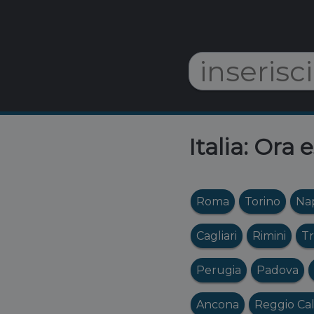
Italia: Ora 
Roma
Torino
Nap
Cagliari
Rimini
Tr
Perugia
Padova
Ancona
Reggio Cal