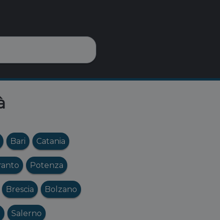
à
Bari
Catania
ranto
Potenza
Brescia
Bolzano
o
Salerno