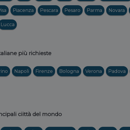
isa
Piacenza
Pescara
Pesaro
Parma
Novara
Lucca
italiane più richieste
rino
Napoli
Firenze
Bologna
Verona
Padova
ncipali ciittà del mondo