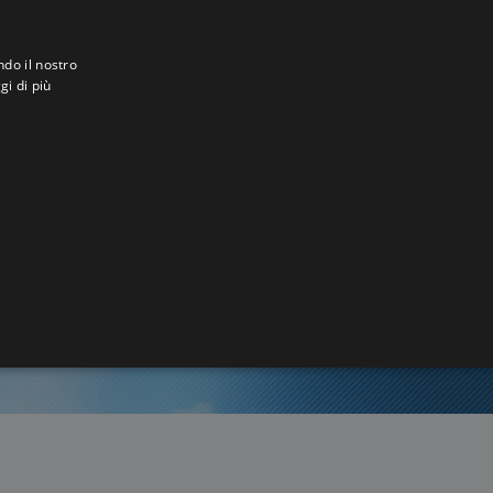
ndo il nostro
gi di più
a
7