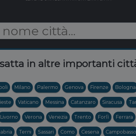
esatta in altre importanti citt
oli
Milano
Palermo
Genova
Firenze
Bologna
ieste
Vaticano
Messina
Catanzaro
Siracusa
Ta
Livorno
Verona
Venezia
Trento
Forlì
Ferrara
abria
Terni
Sassari
Como
Cesena
Campobass