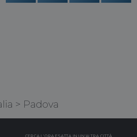
alia
>
Padova
CERCA L'ORA ESATTA IN UN'ALTRA CITTÀ