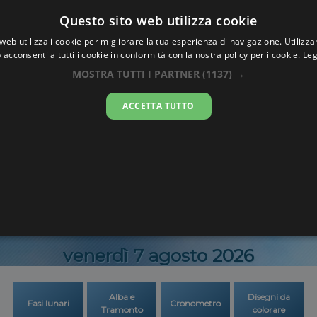
Oraesatta
Questo sito web utilizza cookie
.co
web utilizza i cookie per migliorare la tua esperienza di navigazione. Utilizza
 acconsenti a tutti i cookie in conformità con la nostra policy per i cookie.
Leg
Ora Esatta
Padov
MOSTRA TUTTI I PARTNER
(1137) →
ACCETTA TUTTO
21:34:2
venerdì 7 agosto 2026
Alba e
Disegni da
Fasi lunari
Cronometro
Tramonto
colorare