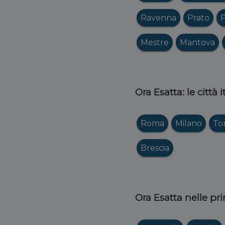
Ravenna
Prato
P
Mestre
Mantova
Ora Esatta: le città 
Roma
Milano
To
Brescia
Ora Esatta nelle pri