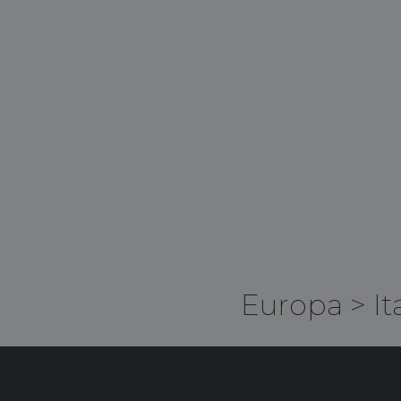
Europa
>
It