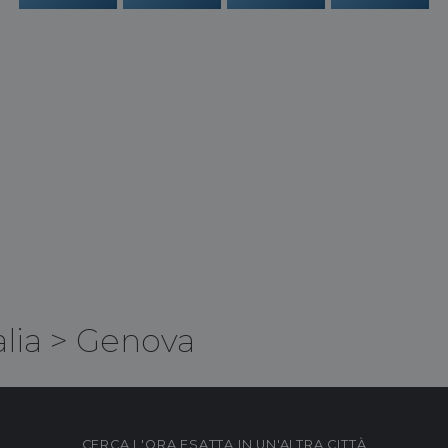
alia
>
Genova
CERCA L'ORA ESATTA IN UN'ALTRA CITTÀ