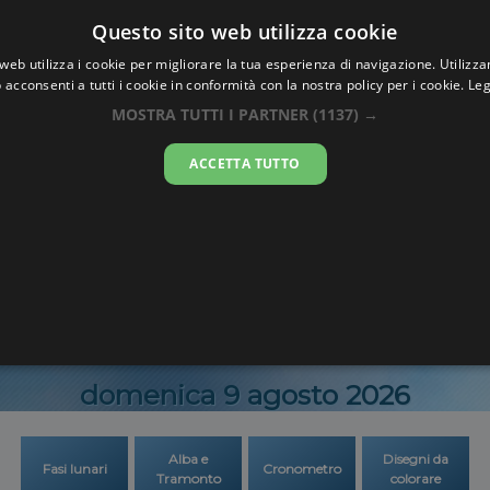
Oraesatta
Questo sito web utilizza cookie
.co
web utilizza i cookie per migliorare la tua esperienza di navigazione. Utilizza
 acconsenti a tutti i cookie in conformità con la nostra policy per i cookie.
Leg
Ora Esatta
Genov
MOSTRA TUTTI I PARTNER
(1137) →
ACCETTA TUTTO
08:57:1
domenica 9 agosto 2026
Alba e
Disegni da
Fasi lunari
Cronometro
Tramonto
colorare