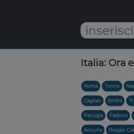
Italia: Ora 
Roma
Torino
Nap
Cagliari
Rimini
Tr
Perugia
Padova
Ancona
Reggio Cal