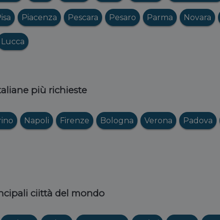
isa
Piacenza
Pescara
Pesaro
Parma
Novara
Lucca
italiane più richieste
rino
Napoli
Firenze
Bologna
Verona
Padova
ncipali ciittà del mondo