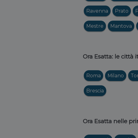
Ravenna
Prato
P
Mestre
Mantova
Ora Esatta: le città 
Roma
Milano
To
Brescia
Ora Esatta nelle pri