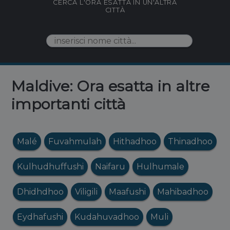
CERCA L'ORA ESATTA IN UN'ALTRA
CITTÀ
Maldive: Ora esatta in altre
importanti città
Malé
Fuvahmulah
Hithadhoo
Thinadhoo
Kulhudhuffushi
Naifaru
Hulhumale
Dhidhdhoo
Viligili
Maafushi
Mahibadhoo
Eydhafushi
Kudahuvadhoo
Muli