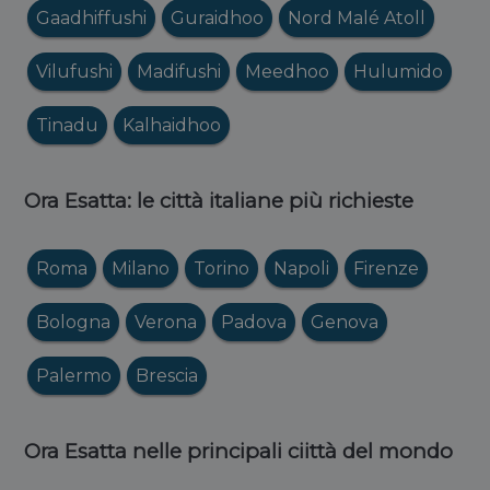
Gaadhiffushi
Guraidhoo
Nord Malé Atoll
Vilufushi
Madifushi
Meedhoo
Hulumido
Tinadu
Kalhaidhoo
Ora Esatta: le città italiane più richieste
Roma
Milano
Torino
Napoli
Firenze
Bologna
Verona
Padova
Genova
Palermo
Brescia
Ora Esatta nelle principali ciittà del mondo