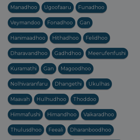
Manadhoo
Ugoofaaru
Funadhoo
Veymandoo
Fonadhoo
Gan
Hanimaadhoo
Hithadhoo
Felidhoo
Dharavandhoo
Gadhdhoo
Meerufenfushi
Kuramathi
Gan
Magoodhoo
Nolhivaranfaru
Dhangethi
Ukulhas
Maavah
Hulhudhoo
Thoddoo
Himmafushi
Himandhoo
Vaikaradhoo
Thulusdhoo
Feeali
Dharanboodhoo