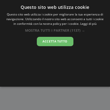
Oraesatta
.co
Questo sito web utilizza cookie
Questo sito web utilizza i cookie per migliorare la tua esperienza di
navigazione. Utilizzando il nostro sito web acconsenti a tutti i cookie
Ora Esatta
Malé
in conformità con la nostra policy per i cookie.
Leggi di più
MOSTRA TUTTI I PARTNER
(1137) →
21:54:58
ACCETTA TUTTO
venerdì 7 agosto 2026
Alba e
Disegni da
Fasi lunari
Cronometro
Tramonto
colorare