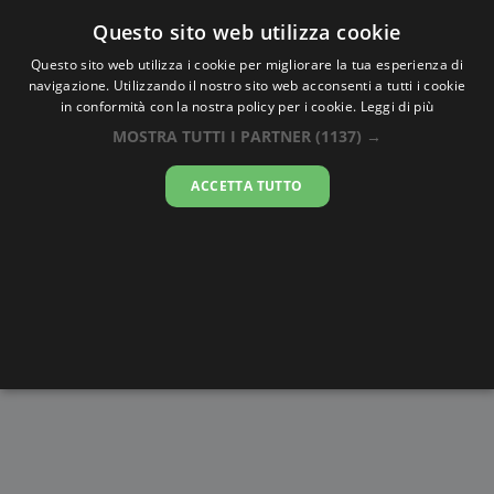
Oraesatta
.co
Questo sito web utilizza cookie
Questo sito web utilizza i cookie per migliorare la tua esperienza di
navigazione. Utilizzando il nostro sito web acconsenti a tutti i cookie
Ora Esatta
Yaoundé
in conformità con la nostra policy per i cookie.
Leggi di più
MOSTRA TUTTI I PARTNER
(1137) →
16:30:04
ACCETTA TUTTO
giovedì 6 agosto 2026
Alba e
Disegni da
Fasi lunari
Cronometro
Tramonto
colorare