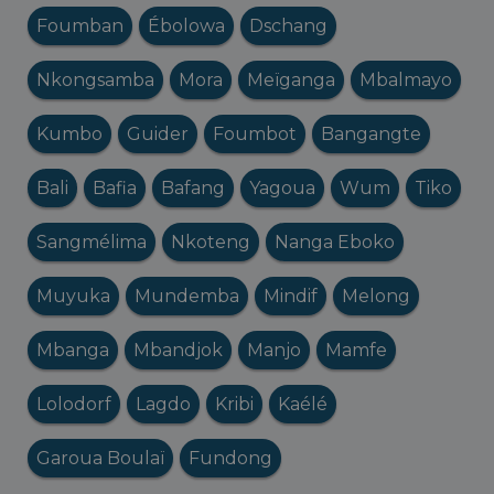
Foumban
Ébolowa
Dschang
Nkongsamba
Mora
Meïganga
Mbalmayo
Kumbo
Guider
Foumbot
Bangangte
Bali
Bafia
Bafang
Yagoua
Wum
Tiko
Sangmélima
Nkoteng
Nanga Eboko
Muyuka
Mundemba
Mindif
Melong
Mbanga
Mbandjok
Manjo
Mamfe
Lolodorf
Lagdo
Kribi
Kaélé
Garoua Boulaï
Fundong