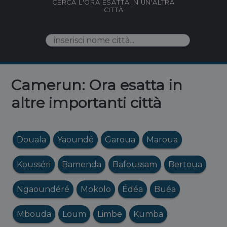
CERCA L'ORA ESATTA IN UN'ALTRA
CITTÀ
Camerun: Ora esatta in
altre importanti città
Douala
Yaoundé
Garoua
Maroua
Kousséri
Bamenda
Bafoussam
Bertoua
Ngaoundéré
Mokolo
Édéa
Buéa
Mbouda
Loum
Limbe
Kumba