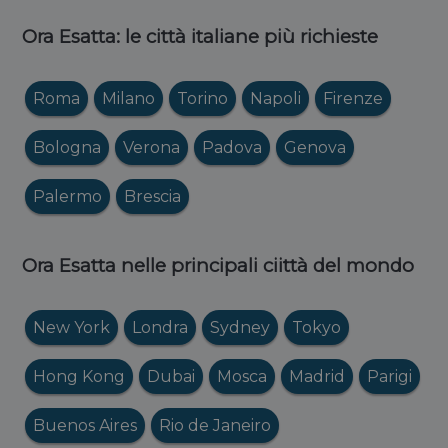
Ora Esatta: le città italiane più richieste
Roma
Milano
Torino
Napoli
Firenze
Bologna
Verona
Padova
Genova
Palermo
Brescia
Ora Esatta nelle principali ciittà del mondo
New York
Londra
Sydney
Tokyo
Hong Kong
Dubai
Mosca
Madrid
Parigi
Buenos Aires
Rio de Janeiro