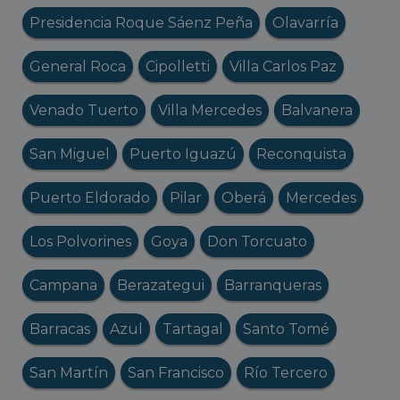
Presidencia Roque Sáenz Peña
Olavarría
General Roca
Cipolletti
Villa Carlos Paz
Venado Tuerto
Villa Mercedes
Balvanera
San Miguel
Puerto Iguazú
Reconquista
Puerto Eldorado
Pilar
Oberá
Mercedes
Los Polvorines
Goya
Don Torcuato
Campana
Berazategui
Barranqueras
Barracas
Azul
Tartagal
Santo Tomé
San Martín
San Francisco
Río Tercero