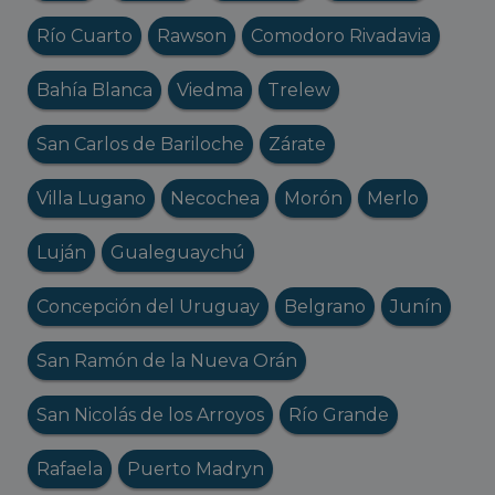
Río Cuarto
Rawson
Comodoro Rivadavia
Bahía Blanca
Viedma
Trelew
San Carlos de Bariloche
Zárate
Villa Lugano
Necochea
Morón
Merlo
Luján
Gualeguaychú
Concepción del Uruguay
Belgrano
Junín
San Ramón de la Nueva Orán
San Nicolás de los Arroyos
Río Grande
Rafaela
Puerto Madryn