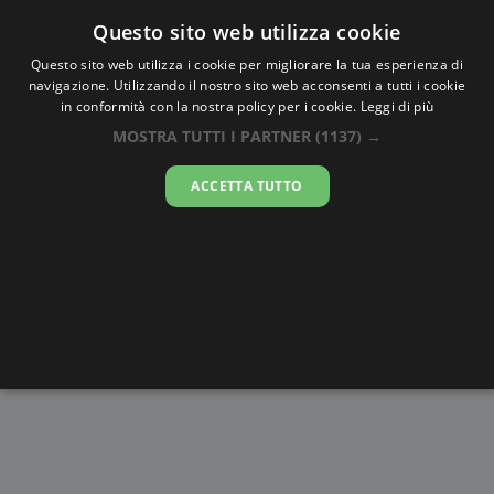
Oraesatta
.co
Questo sito web utilizza cookie
Questo sito web utilizza i cookie per migliorare la tua esperienza di
navigazione. Utilizzando il nostro sito web acconsenti a tutti i cookie
Ora Esatta
Argentina
in conformità con la nostra policy per i cookie.
Leggi di più
MOSTRA TUTTI I PARTNER
(1137) →
13:12:07
ACCETTA TUTTO
domenica 9 agosto 2026