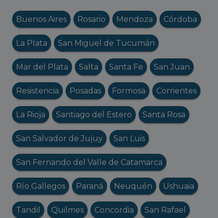
Buenos Aires
Rosario
Mendoza
Córdoba
La Plata
San Miguel de Tucumán
Mar del Plata
Salta
Santa Fe
San Juan
Resistencia
Posadas
Formosa
Corrientes
La Rioja
Santiago del Estero
Santa Rosa
San Salvador de Jujuy
San Luis
San Fernando del Valle de Catamarca
Río Gallegos
Paraná
Neuquén
Ushuaia
Tandil
Quilmes
Concordia
San Rafael