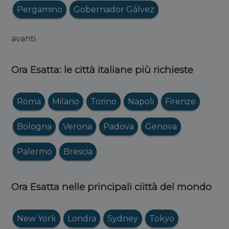
Pergamino
Gobernador Gálvez
avanti
Ora Esatta: le città italiane più richieste
Roma
Milano
Torino
Napoli
Firenze
Bologna
Verona
Padova
Genova
Palermo
Brescia
Ora Esatta nelle principali ciittà del mondo
New York
Londra
Sydney
Tokyo