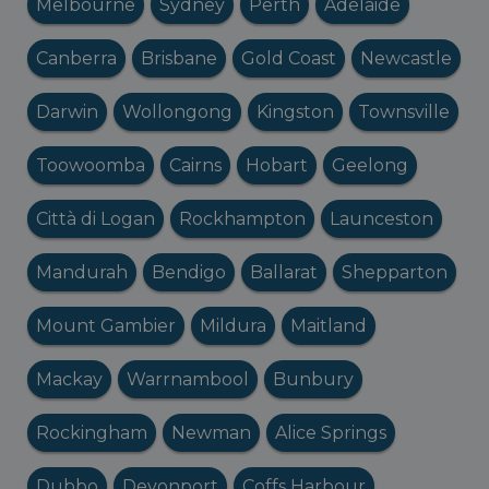
Melbourne
Sydney
Perth
Adelaide
Canberra
Brisbane
Gold Coast
Newcastle
Darwin
Wollongong
Kingston
Townsville
Toowoomba
Cairns
Hobart
Geelong
Città di Logan
Rockhampton
Launceston
Mandurah
Bendigo
Ballarat
Shepparton
Mount Gambier
Mildura
Maitland
Mackay
Warrnambool
Bunbury
Rockingham
Newman
Alice Springs
Dubbo
Devonport
Coffs Harbour