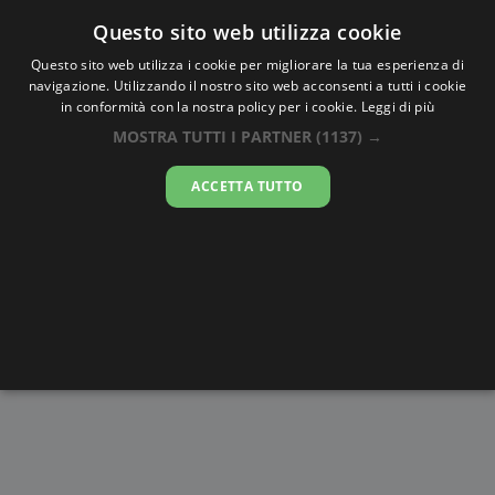
Oraesatta
.co
Questo sito web utilizza cookie
Questo sito web utilizza i cookie per migliorare la tua esperienza di
navigazione. Utilizzando il nostro sito web acconsenti a tutti i cookie
Ora Esatta
Australia
in conformità con la nostra policy per i cookie.
Leggi di più
MOSTRA TUTTI I PARTNER
(1137) →
10:53:46
ACCETTA TUTTO
sabato 8 agosto 2026