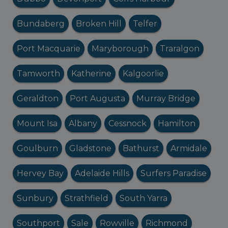
Bundaberg
Broken Hill
Telfer
Port Macquarie
Maryborough
Traralgon
Tamworth
Katherine
Kalgoorlie
Geraldton
Port Augusta
Murray Bridge
Mount Isa
Albany
Cessnock
Hamilton
Goulburn
Gladstone
Bathurst
Armidale
Hervey Bay
Adelaide Hills
Surfers Paradise
Sunbury
Strathfield
South Yarra
Southport
Sale
Rowville
Richmond