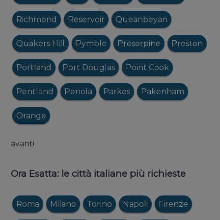
Richmond
Reservoir
Queanbeyan
Quakers Hill
Pymble
Proserpine
Preston
Portland
Port Douglas
Point Cook
Pentland
Penola
Parkes
Pakenham
Orange
avanti
Ora Esatta: le città italiane più richieste
Roma
Milano
Torino
Napoli
Firenze