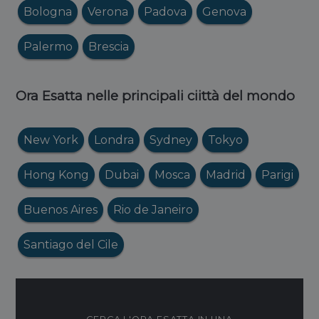
Bologna
Verona
Padova
Genova
Palermo
Brescia
Ora Esatta nelle principali ciittà del mondo
New York
Londra
Sydney
Tokyo
Hong Kong
Dubai
Mosca
Madrid
Parigi
Buenos Aires
Rio de Janeiro
Santiago del Cile