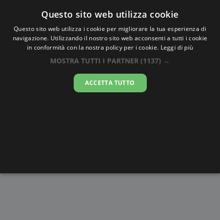
Oraesatta
.co
Questo sito web utilizza cookie
Questo sito web utilizza i cookie per migliorare la tua esperienza di
navigazione. Utilizzando il nostro sito web acconsenti a tutti i cookie
Ora Esatta
Nuova
in conformità con la nostra policy per i cookie.
Leggi di più
Caledonia
MOSTRA TUTTI I PARTNER
(1137) →
ACCETTA TUTTO
20:24:56
domenica 9 agosto 2026