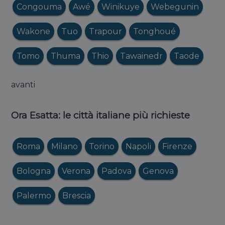
Congouma
Awé
Winikuye
Webegunin
Wakone
Tuo
Trapour
Tonghoué
Tomo
Thuma
Thio
Tawainedr
Taode
avanti
Ora Esatta: le città italiane più richieste
Roma
Milano
Torino
Napoli
Firenze
Bologna
Verona
Padova
Genova
Palermo
Brescia