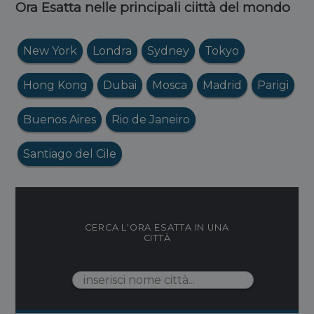
Ora Esatta nelle principali ciittà del mondo
New York
Londra
Sydney
Tokyo
Hong Kong
Dubai
Mosca
Madrid
Parigi
Buenos Aires
Rio de Janeiro
Santiago del Cile
CERCA L'ORA ESATTA IN UNA
CITTÀ