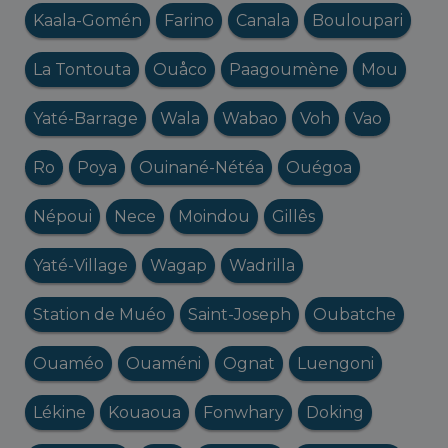
Kaala-Gomén
Farino
Canala
Bouloupari
La Tontouta
Ouåco
Paagoumène
Mou
Yaté-Barrage
Wala
Wabao
Voh
Vao
Ro
Poya
Ouinané-Nétéa
Ouégoa
Népoui
Nece
Moindou
Gillês
Yaté-Village
Wagap
Wadrilla
Station de Muéo
Saint-Joseph
Oubatche
Ouaméo
Ouaméni
Ognat
Luengoni
Lékine
Kouaoua
Fonwhary
Doking