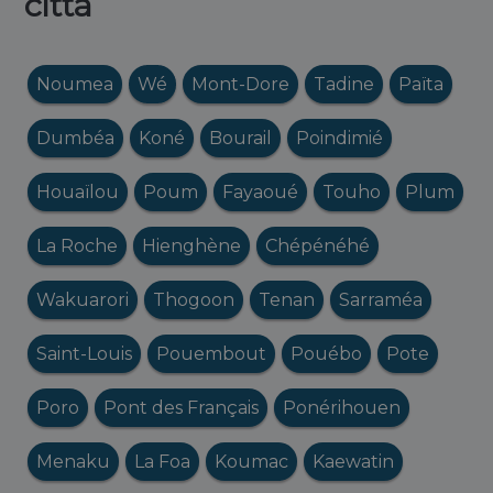
città
Noumea
Wé
Mont-Dore
Tadine
Païta
Dumbéa
Koné
Bourail
Poindimié
Houaïlou
Poum
Fayaoué
Touho
Plum
La Roche
Hienghène
Chépénéhé
Wakuarori
Thogoon
Tenan
Sarraméa
Saint-Louis
Pouembout
Pouébo
Pote
Poro
Pont des Français
Ponérihouen
Menaku
La Foa
Koumac
Kaewatin