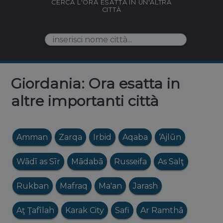
CERCA L'ORA ESATTA IN UN'ALTRA
CITTÀ
Giordania: Ora esatta in
altre importanti città
Amman
Zarqa
Irbid
Aqaba
‘Ajlūn
Wādī as Sīr
Mādabā
Russeifa
As Salţ
Rukban
Mafraq
Ma'an
Jarash
Aţ Ţafīlah
Karak City
Safi
Ar Ramthā