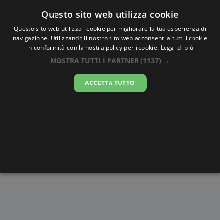
Oraesatta
.co
Questo sito web utilizza cookie
Questo sito web utilizza i cookie per migliorare la tua esperienza di
navigazione. Utilizzando il nostro sito web acconsenti a tutti i cookie
Ora Esatta
Amman
in conformità con la nostra policy per i cookie.
Leggi di più
MOSTRA TUTTI I PARTNER
(1137) →
11:20:24
ACCETTA TUTTO
sabato 8 agosto 2026
Alba e
Disegni da
Fasi lunari
Cronometro
Tramonto
colorare