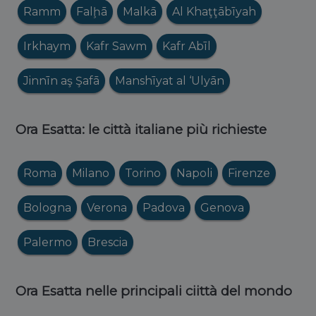
Ramm
Falḩā
Malkā
Al Khaţţābīyah
Irkhaym
Kafr Sawm
Kafr Abīl
Jinnīn aş Şafā
Manshīyat al ‘Ulyān
Ora Esatta: le città italiane più richieste
Roma
Milano
Torino
Napoli
Firenze
Bologna
Verona
Padova
Genova
Palermo
Brescia
Ora Esatta nelle principali ciittà del mondo