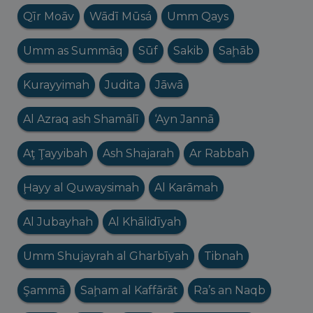
Qīr Moāv
Wādī Mūsá
Umm Qays
Umm as Summāq
Sūf
Sakib
Saḩāb
Kurayyimah
Judita
Jāwā
Al Azraq ash Shamālī
‘Ayn Jannā
Aţ Ţayyibah
Ash Shajarah
Ar Rabbah
Ḩayy al Quwaysimah
Al Karāmah
Al Jubayhah
Al Khālidīyah
Umm Shujayrah al Gharbīyah
Tibnah
Şammā
Saḩam al Kaffārāt
Ra’s an Naqb