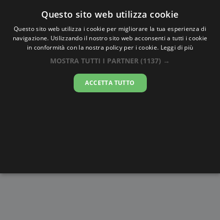
Oraesatta
.co
Questo sito web utilizza cookie
Questo sito web utilizza i cookie per migliorare la tua esperienza di
navigazione. Utilizzando il nostro sito web acconsenti a tutti i cookie
Ora Esatta
As-Suwayda
in conformità con la nostra policy per i cookie.
Leggi di più
MOSTRA TUTTI I PARTNER
(1137) →
04:15:57
ACCETTA TUTTO
giovedì 6 agosto 2026
Alba e
Disegni da
Fasi lunari
Cronometro
Tramonto
colorare