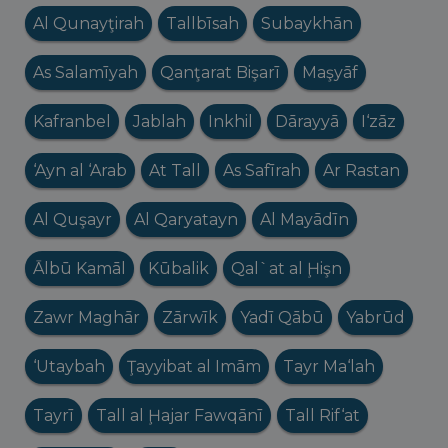
Al Qunayţirah
Tallbīsah
Subaykhān
As Salamīyah
Qanţarat Bişarī
Maşyāf
Kafranbel
Jablah
Inkhil
Dārayyā
I‘zāz
‘Ayn al ‘Arab
At Tall
As Safīrah
Ar Rastan
Al Quşayr
Al Qaryatayn
Al Mayādīn
Ālbū Kamāl
Kūbalik
Qal`at al Ḩişn
Zawr Maghār
Zārwīk
Yadī Qābū
Yabrūd
‘Utaybah
Ţayyibat al Imām
Tayr Ma‘lah
Tayrī
Tall al Ḩajar Fawqānī
Tall Rif‘at