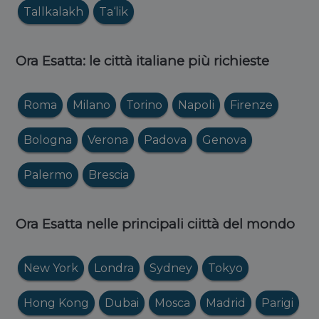
Tallkalakh
Ta‘lik
Ora Esatta: le città italiane più richieste
Roma
Milano
Torino
Napoli
Firenze
Bologna
Verona
Padova
Genova
Palermo
Brescia
Ora Esatta nelle principali ciittà del mondo
New York
Londra
Sydney
Tokyo
Hong Kong
Dubai
Mosca
Madrid
Parigi