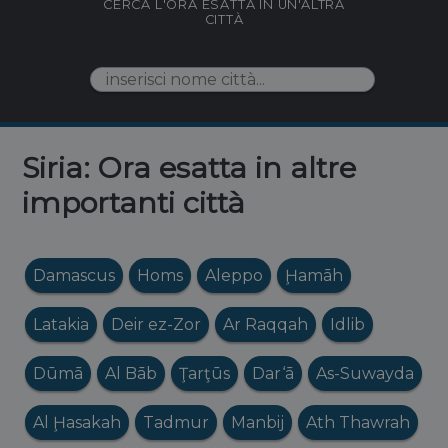
CERCA L'ORA ESATTA IN UN'ALTRA
CITTÀ
Siria: Ora esatta in altre
importanti città
Damascus
Homs
Aleppo
Ḩamāh
Latakia
Deir ez-Zor
Ar Raqqah
Idlib
Dūmā
Al Bāb
Ţarţūs
Dar‘ā
As-Suwayda
Al Ḩasakah
Tadmur
Manbij
Ath Thawrah