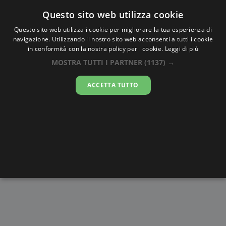
Oraesatta
.co
Questo sito web utilizza cookie
Questo sito web utilizza i cookie per migliorare la tua esperienza di
navigazione. Utilizzando il nostro sito web acconsenti a tutti i cookie
Ora Esatta
Beirut
in conformità con la nostra policy per i cookie.
Leggi di più
MOSTRA TUTTI I PARTNER
(1137) →
09:13:02
ACCETTA TUTTO
sabato 8 agosto 2026
Alba e
Disegni da
Fasi lunari
Cronometro
Tramonto
colorare