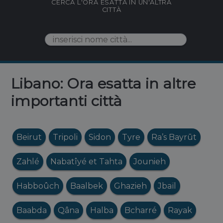
CERCA L'ORA ESATTA IN UN'ALTRA
CITTÀ
Libano: Ora esatta in altre
importanti città
Beirut
Tripoli
Sidon
Tyre
Ra’s Bayrūt
Zahlé
Nabatîyé et Tahta
Jounieh
Habboûch
Baalbek
Ghazieh
Jbaïl
Baabda
Qâna
Halba
Bcharré
Rayak