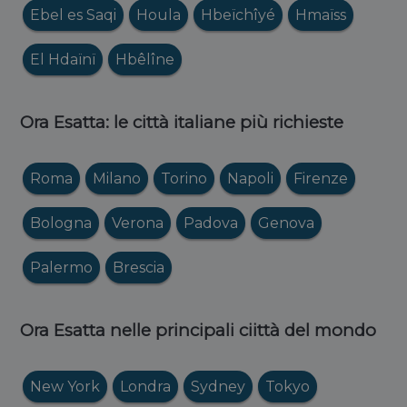
Ebel es Saqi
Houla
Hbeïchîyé
Hmaïss
El Hdaïnï
Hbêlîne
Ora Esatta: le città italiane più richieste
Roma
Milano
Torino
Napoli
Firenze
Bologna
Verona
Padova
Genova
Palermo
Brescia
Ora Esatta nelle principali ciittà del mondo
New York
Londra
Sydney
Tokyo