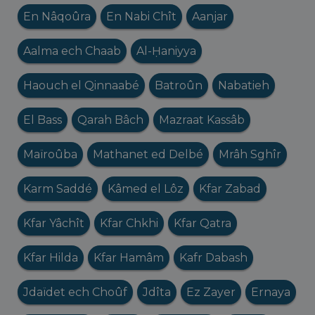
En Nâqoûra
En Nabi Chît
Aanjar
Aalma ech Chaab
Al-Ḥaniyya
Haouch el Qinnaabé
Batroûn
Nabatieh
El Bass
Qarah Bâch
Mazraat Kassâb
Maïroûba
Mathanet ed Delbé
Mrâh Sghîr
Karm Saddé
Kâmed el Lôz
Kfar Zabad
Kfar Yâchît
Kfar Chkhi
Kfar Qatra
Kfar Hilda
Kfar Hamâm
Kafr Dabash
Jdaïdet ech Choûf
Jdîta
Ez Zayer
Ernaya