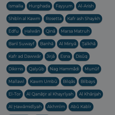
Ismailia
Hurghada
Fayyum
Al-Arish
Shibīn al Kawm
Rosetta
Kafr ash Shaykh
Edfu
Ḩalwān
Qinā
Marsa Matruh
Banī Suwayf
Banhā
Al Minyā
Ţalkhā
Kafr ad Dawwār
Jirjā
Esna
Disūq
Dikirnis
Qalyūb
Nag Hammâdi
Munūf
Mallawī
Kawm Umbū
Bilqās
Bilbays
El-Tor
Al Qanāţir al Khayrīyah
Al Khārijah
Al Ḩawāmidīyah
Akhmīm
Abū Kabīr