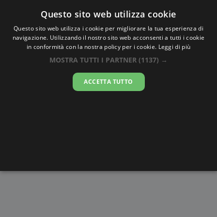
Oraesatta
.co
Questo sito web utilizza cookie
Questo sito web utilizza i cookie per migliorare la tua esperienza di
navigazione. Utilizzando il nostro sito web acconsenti a tutti i cookie
Ora Esatta
Bilbays
in conformità con la nostra policy per i cookie.
Leggi di più
MOSTRA TUTTI I PARTNER
(1137) →
18:18:06
ACCETTA TUTTO
sabato 8 agosto 2026
Alba e
Disegni da
Fasi lunari
Cronometro
Tramonto
colorare