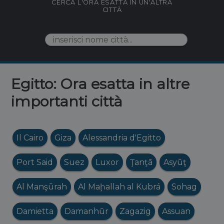
CERCA L'ORA ESATTA IN UN'ALTRA
CITTÀ
Egitto: Ora esatta in altre
importanti città
Il Cairo
Giza
Alessandria d'Egitto
Port Said
Suez
Luxor
Ţanţā
Asyūţ
Al Manşūrah
Al Maḩallah al Kubrá
Sohag
Damietta
Damanhūr
Zagazig
Assuan