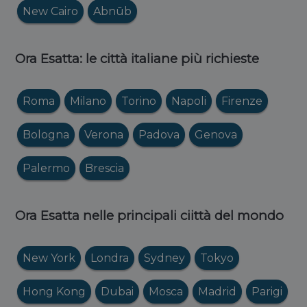
New Cairo
Abnūb
Ora Esatta: le città italiane più richieste
Roma
Milano
Torino
Napoli
Firenze
Bologna
Verona
Padova
Genova
Palermo
Brescia
Ora Esatta nelle principali ciittà del mondo
New York
Londra
Sydney
Tokyo
Hong Kong
Dubai
Mosca
Madrid
Parigi