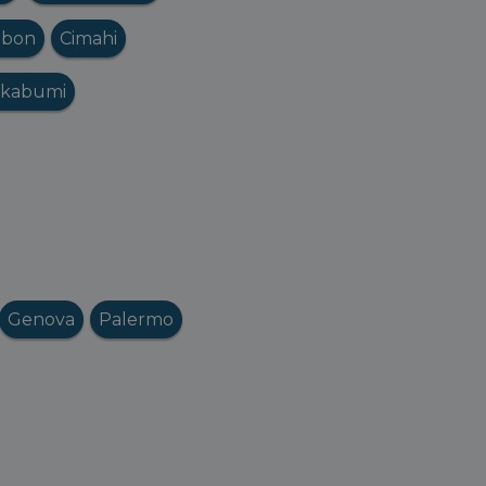
ebon
Cimahi
kabumi
Genova
Palermo