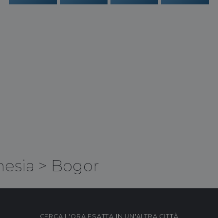
nesia
>
Bogor
CERCA L'ORA ESATTA IN UN'ALTRA CITTÀ