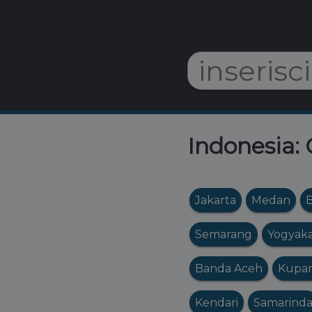
Indonesia: 
Jakarta
Medan
Semarang
Yogyaka
Banda Aceh
Kupa
Kendari
Samarind