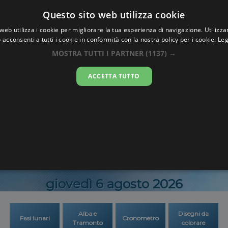
Oraesatta
Questo sito web utilizza cookie
.co
web utilizza i cookie per migliorare la tua esperienza di navigazione. Utilizza
 acconsenti a tutti i cookie in conformità con la nostra policy per i cookie.
Leg
Ora Esatta
Bogor
MOSTRA TUTTI I PARTNER
(1137) →
ACCETTA TUTTO
17:52:5
giovedì 6 agosto 2026
Alba e
Disegni da
Fasi lunari
Cronometro
Tramonto
colorare