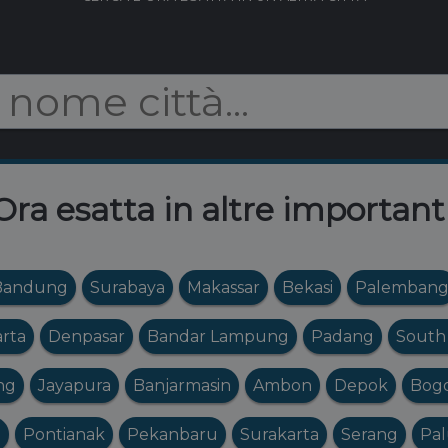
Ora esatta in altre importanti
Bandung
Surabaya
Makassar
Bekasi
Palemban
rta
Denpasar
Bandar Lampung
Padang
South
ng
Jayapura
Banjarmasin
Ambon
Depok
Bog
a
Pontianak
Pekanbaru
Surakarta
Serang
Pa