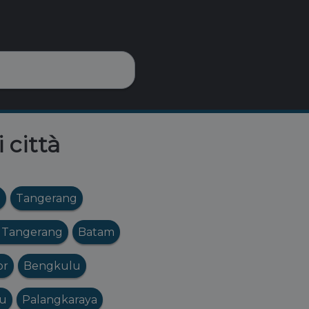
 città
g
Tangerang
 Tangerang
Batam
or
Bengkulu
lu
Palangkaraya