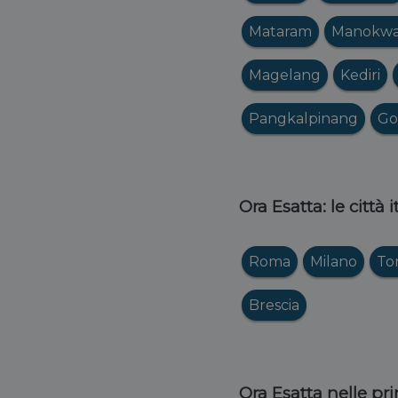
Mataram
Manokwa
Magelang
Kediri
Pangkalpinang
Go
Ora Esatta: le città 
Roma
Milano
To
Brescia
Ora Esatta nelle pri