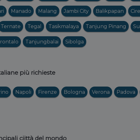
ri
Manado
Malang
Jambi City
Balikpapan
Cir
Ternate
Tegal
Tasikmalaya
Tanjung Pinang
Su
rontalo
Tanjungbalai
Sibolga
italiane più richieste
rino
Napoli
Firenze
Bologna
Verona
Padova
ncipali ciittà del mondo