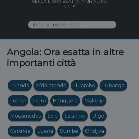
CERCA L'ORA ESATTA IN UN'ALTRA
CITTÀ
Angola: Ora esatta in altre
importanti città
Luanda
N’dalatando
Huambo
Lubango
Lobito
Cuito
Benguela
Malanje
Moçâmedes
Soio
Saurimo
Uíge
Cabinda
Luena
Sumbe
Ondjiva