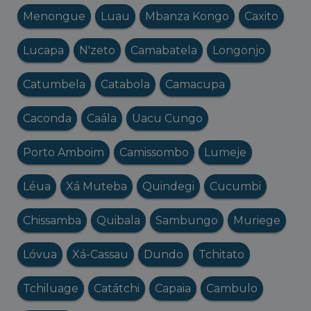
Menongue
Luau
Mbanza Kongo
Caxito
Lucapa
N'zeto
Camabatela
Longonjo
Catumbela
Catabola
Camacupa
Caconda
Caála
Uacu Cungo
Porto Amboim
Camissombo
Lumeje
Léua
Xá Muteba
Quindegi
Cucumbi
Chissamba
Quibala
Sambungo
Muriege
Lóvua
Xá-Cassau
Dundo
Tchitato
Tchiluage
Catátchi
Capaia
Cambulo