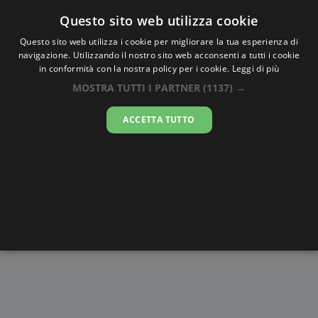
Oraesatta
.co
Questo sito web utilizza cookie
Questo sito web utilizza i cookie per migliorare la tua esperienza di
navigazione. Utilizzando il nostro sito web acconsenti a tutti i cookie
Ora Esatta
Camacupa
in conformità con la nostra policy per i cookie.
Leggi di più
MOSTRA TUTTI I PARTNER
(1137) →
07:27:46
ACCETTA TUTTO
venerdì 7 agosto 2026
Alba e
Disegni da
Fasi lunari
Cronometro
Tramonto
colorare