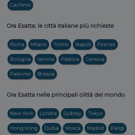
Cachimo
Ora Esatta: le città italiane più richieste
Roma
Milano
Torino
Napoli
Firenze
Bologna
Verona
Padova
Genova
Palermo
Brescia
Ora Esatta nelle principali ciittà del mondo
New York
Londra
Sydney
Tokyo
Hong Kong
Dubai
Mosca
Madrid
Parigi