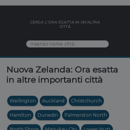
CERCA L'ORA ESATTA IN UN'ALTRA
CITTÀ
Nuova Zelanda: Ora esatta
in altre importanti città
Wellington
Auckland
Christchurch
Hamilton
Dunedin
Palmerston North
North Shore
Manukau City
Lower Hutt