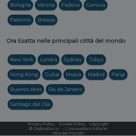
Bologna
Verona
Padova
Genova
Palermo
Brescia
Ora Esatta nelle principali ciittà del mondo
New York
Londra
Sydney
Tokyo
Hong Kong
Dubai
Mosca
Madrid
Parigi
Buenos Aires
Rio de Janeiro
Santiago del Cile
Privacy Policy
Cookie Policy
copyright
©
OraEsatta.co
- L'ora esatta in tutte le
città del mondo!