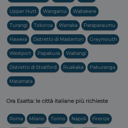
Upper Hutt
Wanganui
Waitakere
Turangi
Tokoroa
Wanaka
Paraparaumu
Hawera
Distretto di Masterton
Greymouth
Westport
Papakura
Waitangi
Distretto di Stratford
Ruakaka
Pakuranga
Matamata
Ora Esatta: le città italiane più richieste
Roma
Milano
Torino
Napoli
Firenze