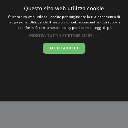
Oraesatta
.co
Questo sito web utilizza cookie
Questo sito web utilizza i cookie per migliorare la tua esperienza di
navigazione. Utilizzando il nostro sito web acconsenti a tutti i cookie
Ora Esatta
Distretto di
in conformità con la nostra policy per i cookie.
Leggi di più
Stratford
MOSTRA TUTTI I PARTNER
(1137) →
ACCETTA TUTTO
08:21:24
venerdì 7 agosto 2026
Alba e
Disegni da
Fasi lunari
Cronometro
Tramonto
colorare