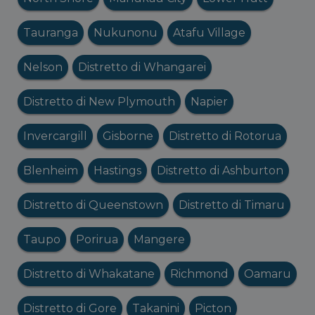
Tauranga
Nukunonu
Atafu Village
Nelson
Distretto di Whangarei
Distretto di New Plymouth
Napier
Invercargill
Gisborne
Distretto di Rotorua
Blenheim
Hastings
Distretto di Ashburton
Distretto di Queenstown
Distretto di Timaru
Taupo
Porirua
Mangere
Distretto di Whakatane
Richmond
Oamaru
Distretto di Gore
Takanini
Picton