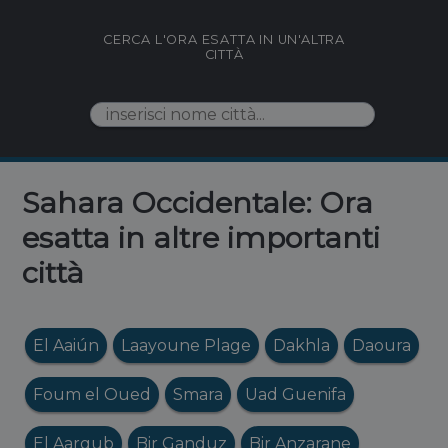
CERCA L'ORA ESATTA IN UN'ALTRA
CITTÀ
Sahara Occidentale: Ora
esatta in altre importanti
città
El Aaiún
Laayoune Plage
Dakhla
Daoura
Foum el Oued
Smara
Uad Guenifa
El Aargub
Bir Ganduz
Bir Anzarane