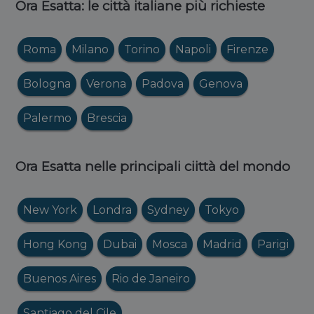
Ora Esatta: le città italiane più richieste
Roma
Milano
Torino
Napoli
Firenze
Bologna
Verona
Padova
Genova
Palermo
Brescia
Ora Esatta nelle principali ciittà del mondo
New York
Londra
Sydney
Tokyo
Hong Kong
Dubai
Mosca
Madrid
Parigi
Buenos Aires
Rio de Janeiro
Santiago del Cile