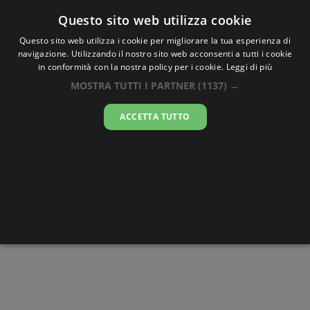
Oraesatta
.co
Questo sito web utilizza cookie
Questo sito web utilizza i cookie per migliorare la tua esperienza di
navigazione. Utilizzando il nostro sito web acconsenti a tutti i cookie
Ora Esatta
Foum el Oued
in conformità con la nostra policy per i cookie.
Leggi di più
MOSTRA TUTTI I PARTNER
(1137) →
15:07:37
ACCETTA TUTTO
venerdì 7 agosto 2026
Alba e
Disegni da
Fasi lunari
Cronometro
Tramonto
colorare