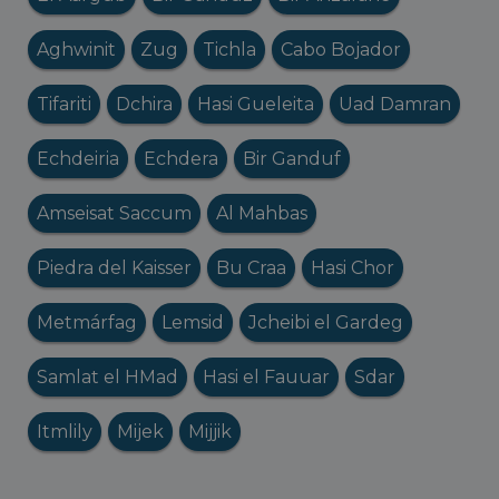
Aghwinit
Zug
Tichla
Cabo Bojador
Tifariti
Dchira
Hasi Gueleita
Uad Damran
Echdeiria
Echdera
Bir Ganduf
Amseisat Saccum
Al Mahbas
Piedra del Kaisser
Bu Craa
Hasi Chor
Metmárfag
Lemsid
Jcheibi el Gardeg
Samlat el HMad
Hasi el Fauuar
Sdar
Itmlily
Mijek
Mijjik