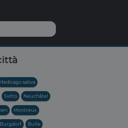
città
Medicago sativa
Svitto
Neuchâtel
nen
Montreux
Burgdorf
Bulle