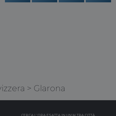
vizzera
>
Glarona
CERCA L'ORA ESATTA IN UN'ALTRA CITTÀ