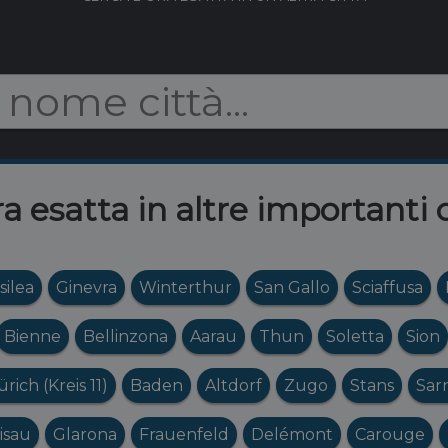
ra esatta in altre importanti 
silea
Ginevra
Winterthur
San Gallo
Sciaffusa
Bienne
Bellinzona
Aarau
Thun
Soletta
Sion
ürich (Kreis 11)
Baden
Altdorf
Zugo
Stans
Sar
isau
Glarona
Frauenfeld
Delémont
Carouge