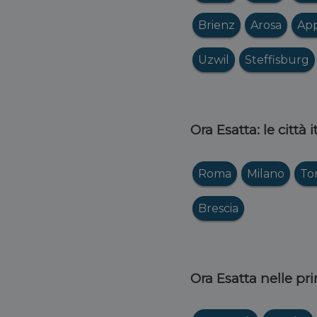
Brienz
Arosa
App
Uzwil
Steffisburg
Ora Esatta: le città 
Roma
Milano
To
Brescia
Ora Esatta nelle pri