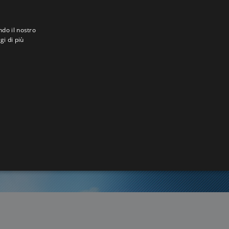
ndo il nostro
gi di più
a
7