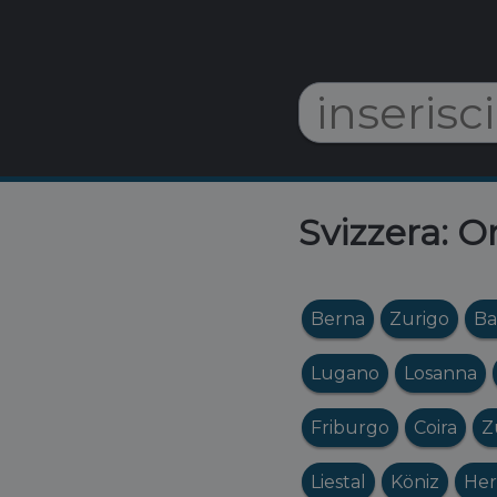
Svizzera: O
Berna
Zurigo
Ba
Lugano
Losanna
Friburgo
Coira
Z
Liestal
Köniz
Her