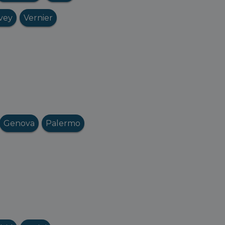
vey
Vernier
Genova
Palermo