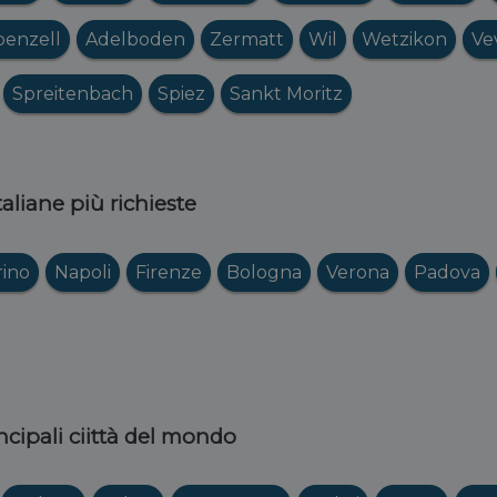
enzell
Adelboden
Zermatt
Wil
Wetzikon
Ve
Spreitenbach
Spiez
Sankt Moritz
italiane più richieste
rino
Napoli
Firenze
Bologna
Verona
Padova
ncipali ciittà del mondo