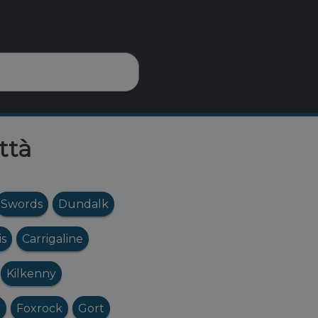
ttà
Swords
Dundalk
is
Carrigaline
Kilkenny
d
Foxrock
Gort