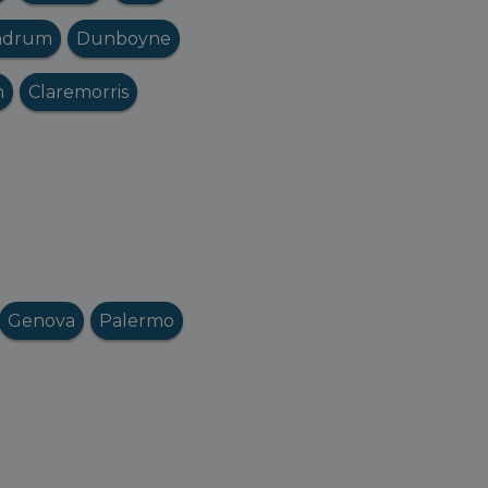
ndrum
Dunboyne
n
Claremorris
Genova
Palermo