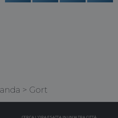
landa
>
Gort
CERCA L'ORA ESATTA IN UN'ALTRA CITTÀ