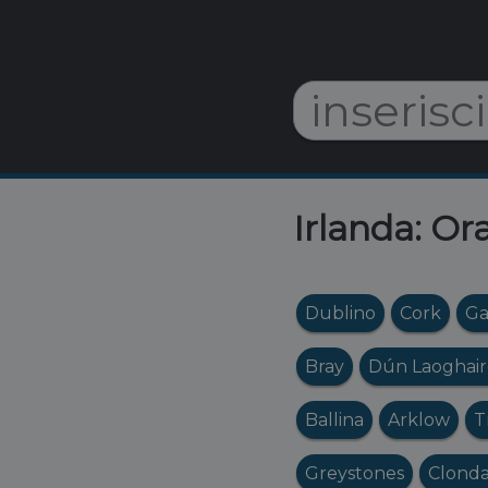
Irlanda: Ora
Dublino
Cork
Ga
Bray
Dún Laoghair
Ballina
Arklow
T
Greystones
Clonda