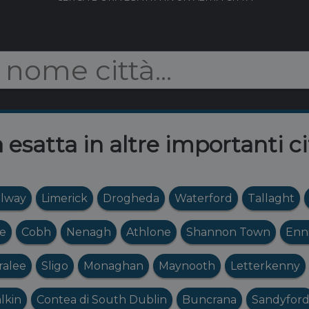
 esatta in altre importanti ci
lway
Limerick
Drogheda
Waterford
Tallaght
e
Cobh
Nenagh
Athlone
Shannon Town
Enn
ralee
Sligo
Monaghan
Maynooth
Letterkenny
lkin
Contea di South Dublin
Buncrana
Sandyfor