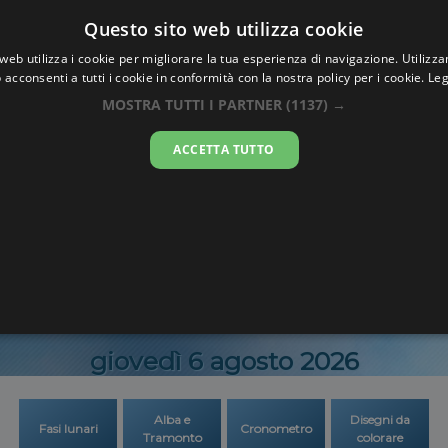
Oraesatta
Questo sito web utilizza cookie
.co
web utilizza i cookie per migliorare la tua esperienza di navigazione. Utilizza
 acconsenti a tutti i cookie in conformità con la nostra policy per i cookie.
Leg
Ora Esatta
Gort
MOSTRA TUTTI I PARTNER
(1137) →
ACCETTA TUTTO
07:11:3
giovedì 6 agosto 2026
Alba e
Disegni da
Fasi lunari
Cronometro
Tramonto
colorare