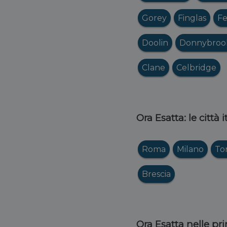
Gorey
Finglas
F
Doolin
Donnybroo
Clane
Celbridge
Ora Esatta: le città 
Roma
Milano
To
Brescia
Ora Esatta nelle pri