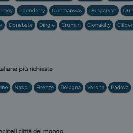
ermoy
Edenderry
Dunmanway
Dungarvan
Du
k
Donabate
Dingle
Crumlin
Clonakilty
Clifde
italiane più richieste
rino
Napoli
Firenze
Bologna
Verona
Padova
ncipali ciittà del mondo