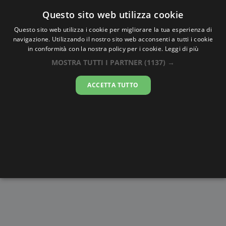
Oraesatta
.co
Questo sito web utilizza cookie
Questo sito web utilizza i cookie per migliorare la tua esperienza di
navigazione. Utilizzando il nostro sito web acconsenti a tutti i cookie
Ora Esatta
Helsingborg
in conformità con la nostra policy per i cookie.
Leggi di più
MOSTRA TUTTI I PARTNER
(1137) →
23:50:55
ACCETTA TUTTO
sabato 8 agosto 2026
Alba e
Disegni da
Fasi lunari
Cronometro
Tramonto
colorare