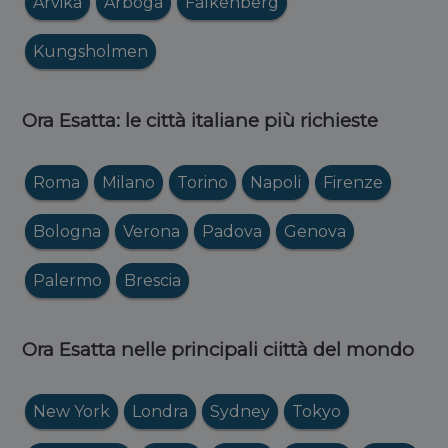
Arvika
Arboga
Falkenberg
Kungsholmen
Ora Esatta: le città italiane più richieste
Roma
Milano
Torino
Napoli
Firenze
Bologna
Verona
Padova
Genova
Palermo
Brescia
Ora Esatta nelle principali ciittà del mondo
New York
Londra
Sydney
Tokyo