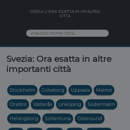
CERCA L'ORA ESATTA IN UN'ALTRA
CITTÀ
Svezia: Ora esatta in altre
importanti città
Stockholm
Göteborg
Uppsala
Malmö
Örebro
Västerås
Linköping
Södermalm
Helsingborg
Sollentuna
Östersund