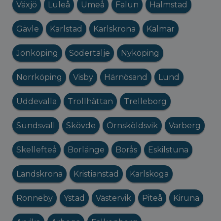
Växjö
Luleå
Umeå
Falun
Halmstad
Gävle
Karlstad
Karlskrona
Kalmar
Jönköping
Södertälje
Nyköping
Norrköping
Visby
Härnösand
Lund
Uddevalla
Trollhättan
Trelleborg
Sundsvall
Skövde
Örnsköldsvik
Varberg
Skellefteå
Borlänge
Borås
Eskilstuna
Landskrona
Kristianstad
Karlskoga
Ronneby
Ystad
Västervik
Piteå
Kiruna