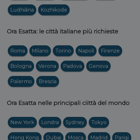
Ludhiāna
Kozhikode
Ora Esatta: le città italiane più richieste
Roma
Milano
Torino
Napoli
Firenze
Bologna
Verona
Padova
Genova
Palermo
Brescia
Ora Esatta nelle principali ciittà del mondo
New York
Londra
Sydney
Tokyo
Hong Kong
Dubai
Mosca
Madrid
Parigi