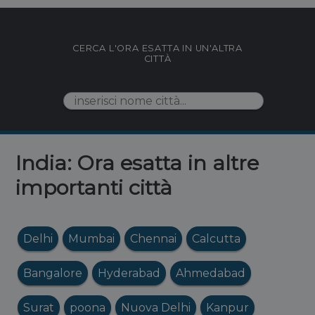
CERCA L'ORA ESATTA IN UN'ALTRA
CITTÀ
India: Ora esatta in altre
importanti città
Delhi
Mumbai
Chennai
Calcutta
Bangalore
Hyderabad
Ahmedabad
Surat
poona
Nuova Delhi
Kanpur