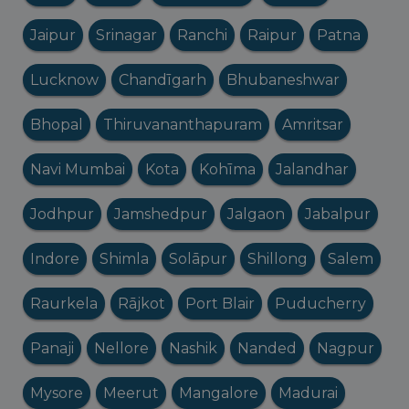
Jaipur
Srinagar
Ranchi
Raipur
Patna
Lucknow
Chandīgarh
Bhubaneshwar
Bhopal
Thiruvananthapuram
Amritsar
Navi Mumbai
Kota
Kohīma
Jalandhar
Jodhpur
Jamshedpur
Jalgaon
Jabalpur
Indore
Shimla
Solāpur
Shillong
Salem
Raurkela
Rājkot
Port Blair
Puducherry
Panaji
Nellore
Nashik
Nanded
Nagpur
Mysore
Meerut
Mangalore
Madurai