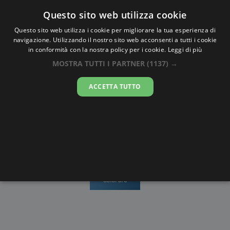
Oraesatta
.co
Questo sito web utilizza cookie
Questo sito web utilizza i cookie per migliorare la tua esperienza di
navigazione. Utilizzando il nostro sito web acconsenti a tutti i cookie
Ora Esatta
Jalgaon
in conformità con la nostra policy per i cookie.
Leggi di più
MOSTRA TUTTI I PARTNER
(1137) →
13:42:15
ACCETTA TUTTO
domenica 9 agosto 2026
Mappe e
Alba e
Calendari
Cronometro
stradario
Tramonto
Disegni da
colorare