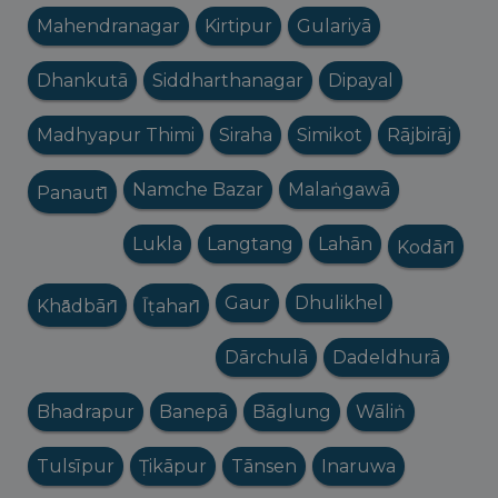
Mahendranagar
Kirtipur
Gulariyā
Dhankutā
Siddharthanagar
Dipayal
Madhyapur Thimi
Siraha
Simikot
Rājbirāj
Namche Bazar
Malaṅgawā
Panauti̇̄
Lukla
Langtang
Lahān
Kodāri̇̄
Gaur
Dhulikhel
Khā̃dbāri̇̄
Īṭahari̇̄
Dārchulā
Dadeldhurā
Bhadrapur
Banepā
Bāglung
Wāliṅ
Tulsīpur
Ṭikāpur
Tānsen
Inaruwa