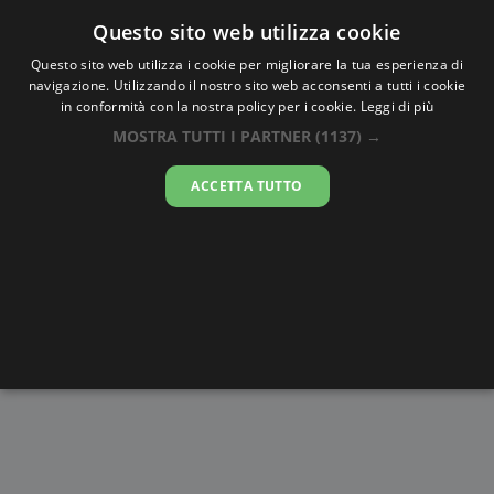
Oraesatta
.co
Questo sito web utilizza cookie
Questo sito web utilizza i cookie per migliorare la tua esperienza di
navigazione. Utilizzando il nostro sito web acconsenti a tutti i cookie
Ora Esatta
Kathmandu
in conformità con la nostra policy per i cookie.
Leggi di più
MOSTRA TUTTI I PARTNER
(1137) →
03:53:26
ACCETTA TUTTO
sabato 8 agosto 2026
Alba e
Disegni da
Fasi lunari
Cronometro
Tramonto
colorare