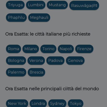
Triyuga
Lumbini
Mustang
Rasuwāgaḍhi̇̄
Phaphlu
Meghauli
Ora Esatta: le città italiane più richieste
Roma
Milano
Torino
Napoli
Firenze
Bologna
Verona
Padova
Genova
Palermo
Brescia
Ora Esatta nelle principali ciittà del mondo
New York
Londra
Sydney
Tokyo