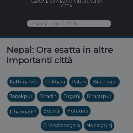
CERCA L'ORA ESATTA IN UN'ALTRA
CITTÀ
Nepal: Ora esatta in altre
importanti città
Kathmandu
Pokhara
Pātan
Biratnagar
Janakpur
Dharān
Birgañj
Bharatpur
Butwāl
Hetauda
Dhangaḍhi̇̄
Birendranagara
Nepalgunj