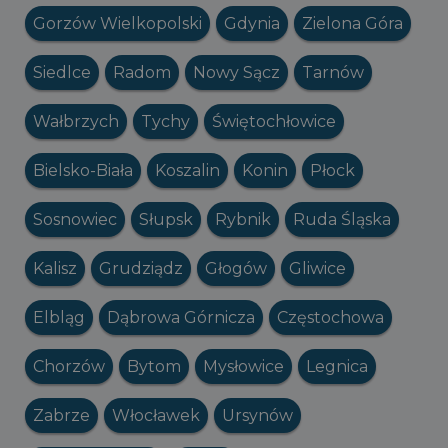
Gorzów Wielkopolski
Gdynia
Zielona Góra
Siedlce
Radom
Nowy Sącz
Tarnów
Wałbrzych
Tychy
Świętochłowice
Bielsko-Biała
Koszalin
Konin
Płock
Sosnowiec
Słupsk
Rybnik
Ruda Śląska
Kalisz
Grudziądz
Głogów
Gliwice
Elbląg
Dąbrowa Górnicza
Częstochowa
Chorzów
Bytom
Mysłowice
Legnica
Zabrze
Włocławek
Ursynów