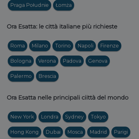
Praga Południe
Łomża
Ora Esatta: le città italiane più richieste
Roma
Milano
Torino
Napoli
Firenze
Bologna
Verona
Padova
Genova
Palermo
Brescia
Ora Esatta nelle principali ciittà del mondo
New York
Londra
Sydney
Tokyo
Hong Kong
Dubai
Mosca
Madrid
Parigi