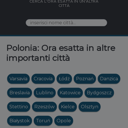
CERCA L'ORA ESATTA IN UN'ALTRA
CITTÀ
Polonia: Ora esatta in altre
importanti città
Varsavia
Cracovia
Łódź
Poznań
Danzica
Breslavia
Lublino
Katowice
Bydgoszcz
Stettino
Rzeszów
Kielce
Olsztyn
Białystok
Toruń
Opole