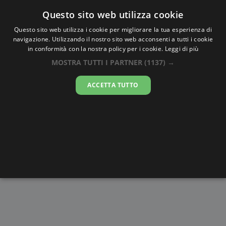
Oraesatta
.co
Questo sito web utilizza cookie
Questo sito web utilizza i cookie per migliorare la tua esperienza di
navigazione. Utilizzando il nostro sito web acconsenti a tutti i cookie
Ora Esatta
Katowice
in conformità con la nostra policy per i cookie.
Leggi di più
MOSTRA TUTTI I PARTNER
(1137) →
00:27:50
ACCETTA TUTTO
venerdì 7 agosto 2026
Alba e
Disegni da
Fasi lunari
Cronometro
Tramonto
colorare