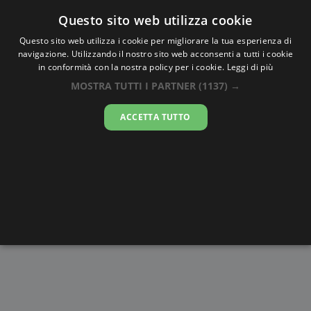
Oraesatta
.co
Questo sito web utilizza cookie
Questo sito web utilizza i cookie per migliorare la tua esperienza di
navigazione. Utilizzando il nostro sito web acconsenti a tutti i cookie
Ora Esatta
Marneuli
in conformità con la nostra policy per i cookie.
Leggi di più
MOSTRA TUTTI I PARTNER
(1137) →
00:26:17
ACCETTA TUTTO
venerdì 7 agosto 2026
Alba e
Disegni da
Fasi lunari
Cronometro
Tramonto
colorare