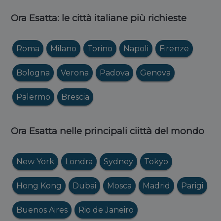
Ora Esatta: le città italiane più richieste
Roma
Milano
Torino
Napoli
Firenze
Bologna
Verona
Padova
Genova
Palermo
Brescia
Ora Esatta nelle principali ciittà del mondo
New York
Londra
Sydney
Tokyo
Hong Kong
Dubai
Mosca
Madrid
Parigi
Buenos Aires
Rio de Janeiro