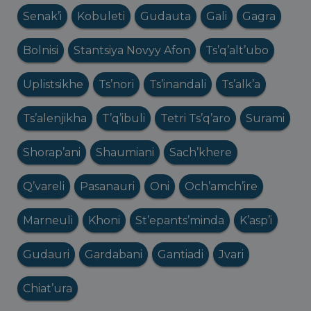
Senak’i
Kobuleti
Gudauta
Gali
Gagra
Bolnisi
Stantsiya Novyy Afon
Ts’q’alt’ubo
Uplistsikhe
Ts’nori
Ts’inandali
Ts’alk’a
Ts’alenjikha
T’q’ibuli
Tetri Ts’q’aro
Surami
Shorap’ani
Shaumiani
Sach’khere
Q’vareli
Pasanauri
Oni
Och’amch’ire
Marneuli
Khoni
St’epants’minda
K’asp’i
Gudauri
Gardabani
Gantiadi
Jvari
Chiat’ura