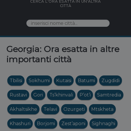
CERCA L'ORA ESATTA IN UN'ALTRA
CITTÀ
Georgia: Ora esatta in altre
importanti città
Tbilisi
Sokhumi
Kutaisi
Batumi
Zugdidi
Rustavi
Gori
Ts’khinvali
P’ot’i
Samtredia
Akhaltsikhe
Telavi
Ozurgeti
Mtskheta
Khashuri
Borjomi
Zest’aponi
Sighnaghi