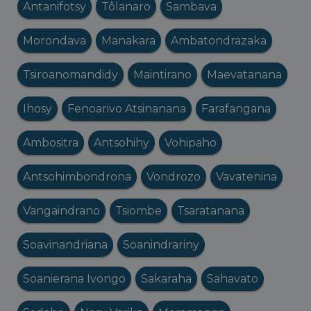
Antanifotsy
Tôlanaro
Sambava
Morondava
Manakara
Ambatondrazaka
Tsiroanomandidy
Maintirano
Maevatanana
Ihosy
Fenoarivo Atsinanana
Farafangana
Ambositra
Antsohihy
Vohipaho
Antsohimbondrona
Vondrozo
Vavatenina
Vangaindrano
Tsiombe
Tsaratanana
Soavinandriana
Soanindrariny
Soanierana Ivongo
Sakaraha
Sahavato