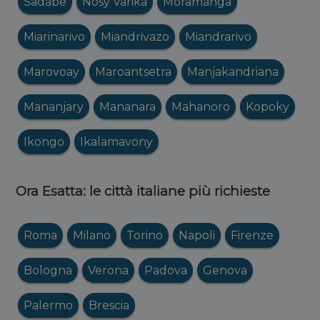
Sadabe
Nosy Varika
Moramanga
Miarinarivo
Miandrivazo
Miandrarivo
Marovoay
Maroantsetra
Manjakandriana
Mananjary
Mananara
Mahanoro
Kopoky
Ikongo
Ikalamavony
Ora Esatta: le città italiane più richieste
Roma
Milano
Torino
Napoli
Firenze
Bologna
Verona
Padova
Genova
Palermo
Brescia