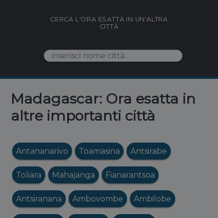
CERCA L'ORA ESATTA IN UN'ALTRA
CITTÀ
Madagascar: Ora esatta in
altre importanti città
Antananarivo
Toamasina
Antsirabe
Toliara
Mahajanga
Fianarantsoa
Antsiranana
Ambovombe
Ambilobe