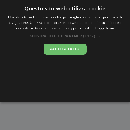
Oraesatta
.co
Questo sito web utilizza cookie
Questo sito web utilizza i cookie per migliorare la tua esperienza di
navigazione. Utilizzando il nostro sito web acconsenti a tutti i cookie
Ora Esatta
Marovoay
in conformità con la nostra policy per i cookie.
Leggi di più
MOSTRA TUTTI I PARTNER
(1137) →
10:53:47
ACCETTA TUTTO
giovedì 6 agosto 2026
Alba e
Disegni da
Fasi lunari
Cronometro
Tramonto
colorare