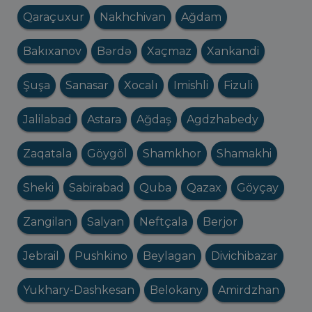
Qaraçuxur
Nakhchivan
Ağdam
Bakıxanov
Bərdə
Xaçmaz
Xankandi
Şuşa
Sanasar
Xocalı
Imishli
Fizuli
Jalilabad
Astara
Ağdaş
Agdzhabedy
Zaqatala
Göygöl
Shamkhor
Shamakhi
Sheki
Sabirabad
Quba
Qazax
Göyçay
Zangilan
Salyan
Neftçala
Berjor
Jebrail
Pushkino
Beylagan
Divichibazar
Yukhary-Dashkesan
Belokany
Amirdzhan