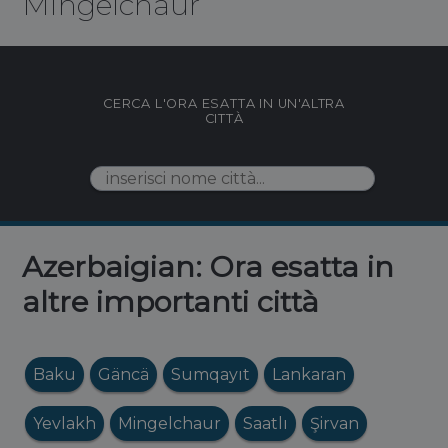
Mingelchaur
CERCA L'ORA ESATTA IN UN'ALTRA
CITTÀ
Azerbaigian: Ora esatta in
altre importanti città
Baku
Gäncä
Sumqayıt
Lankaran
Yevlakh
Mingelchaur
Saatlı
Şirvan