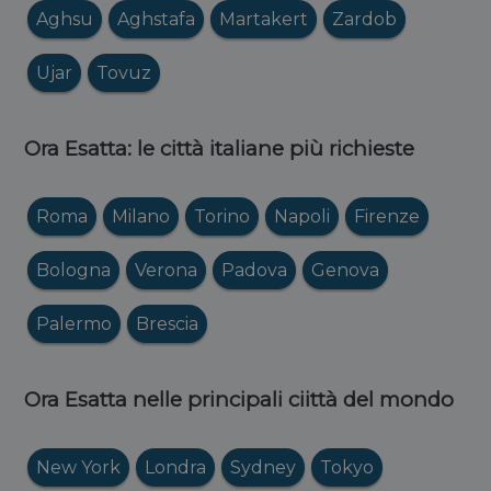
Aghsu
Aghstafa
Martakert
Zardob
Ujar
Tovuz
Ora Esatta: le città italiane più richieste
Roma
Milano
Torino
Napoli
Firenze
Bologna
Verona
Padova
Genova
Palermo
Brescia
Ora Esatta nelle principali ciittà del mondo
New York
Londra
Sydney
Tokyo