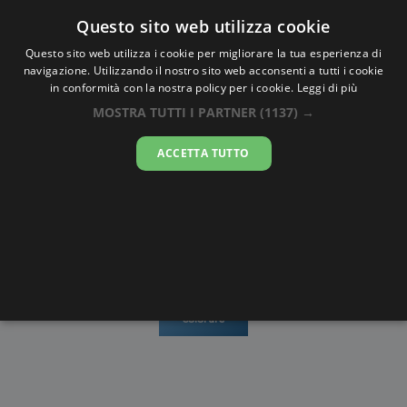
Oraesatta
.co
Questo sito web utilizza cookie
Questo sito web utilizza i cookie per migliorare la tua esperienza di
navigazione. Utilizzando il nostro sito web acconsenti a tutti i cookie
Ora Esatta
Mingelchaur
in conformità con la nostra policy per i cookie.
Leggi di più
MOSTRA TUTTI I PARTNER
(1137) →
13:15:43
ACCETTA TUTTO
lunedì 10 agosto 2026
Mappe e
Alba e
Calendari
Cronometro
stradario
Tramonto
Disegni da
colorare