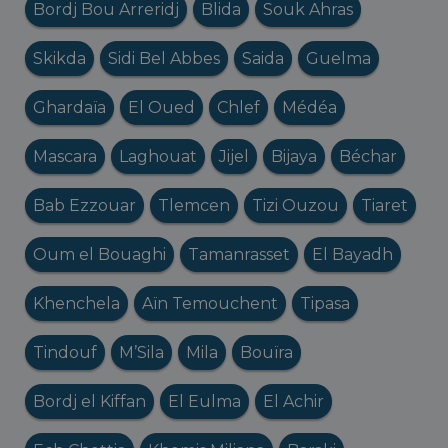
Bordj Bou Arreridj
Blida
Souk Ahras
Skikda
Sidi Bel Abbes
Saida
Guelma
Ghardaïa
El Oued
Chlef
Médéa
Mascara
Laghouat
Jijel
Bijaya
Béchar
Bab Ezzouar
Tlemcen
Tizi Ouzou
Tiaret
Oum el Bouaghi
Tamanrasset
El Bayadh
Khenchela
Aïn Temouchent
Tipasa
Tindouf
M’Sila
Mila
Bouïra
Bordj el Kiffan
El Eulma
El Achir