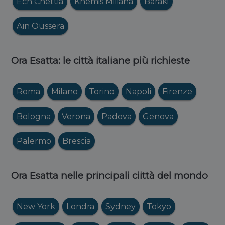
Ech Chettia
Khemis Miliana
Baraki
Aïn Oussera
Ora Esatta: le città italiane più richieste
Roma
Milano
Torino
Napoli
Firenze
Bologna
Verona
Padova
Genova
Palermo
Brescia
Ora Esatta nelle principali ciittà del mondo
New York
Londra
Sydney
Tokyo