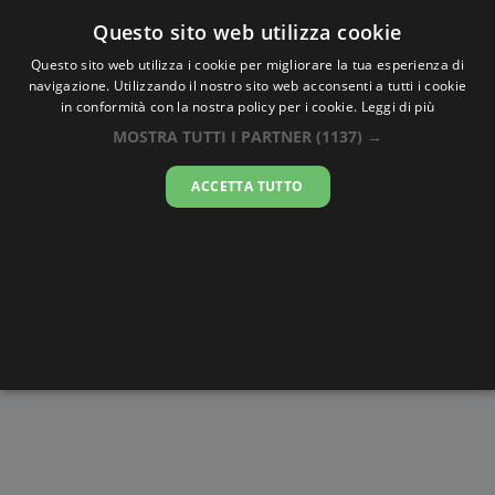
Oraesatta
.co
Questo sito web utilizza cookie
Questo sito web utilizza i cookie per migliorare la tua esperienza di
navigazione. Utilizzando il nostro sito web acconsenti a tutti i cookie
Ora Esatta
Mostaganem
in conformità con la nostra policy per i cookie.
Leggi di più
MOSTRA TUTTI I PARTNER
(1137) →
06:23:40
ACCETTA TUTTO
giovedì 6 agosto 2026
Alba e
Disegni da
Fasi lunari
Cronometro
Tramonto
colorare