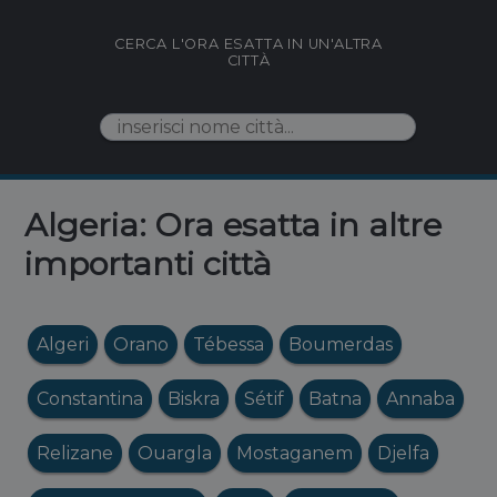
CERCA L'ORA ESATTA IN UN'ALTRA
CITTÀ
Algeria: Ora esatta in altre
importanti città
Algeri
Orano
Tébessa
Boumerdas
Constantina
Biskra
Sétif
Batna
Annaba
Relizane
Ouargla
Mostaganem
Djelfa