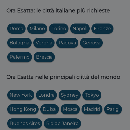
Ora Esatta: le città italiane più richieste
Roma
Milano
Torino
Napoli
Firenze
Bologna
Verona
Padova
Genova
Palermo
Brescia
Ora Esatta nelle principali ciittà del mondo
New York
Londra
Sydney
Tokyo
Hong Kong
Dubai
Mosca
Madrid
Parigi
Buenos Aires
Rio de Janeiro