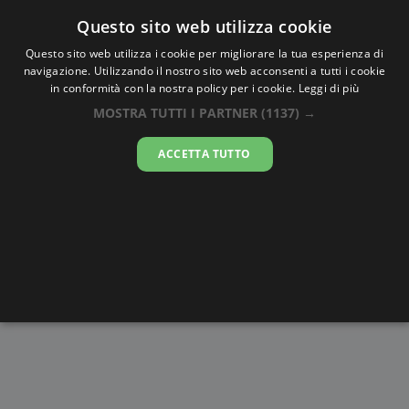
Oraesatta
.co
Questo sito web utilizza cookie
Questo sito web utilizza i cookie per migliorare la tua esperienza di
navigazione. Utilizzando il nostro sito web acconsenti a tutti i cookie
Ora Esatta
Niamtougou
in conformità con la nostra policy per i cookie.
Leggi di più
MOSTRA TUTTI I PARTNER
(1137) →
19:20:33
ACCETTA TUTTO
venerdì 7 agosto 2026
Alba e
Disegni da
Fasi lunari
Cronometro
Tramonto
colorare