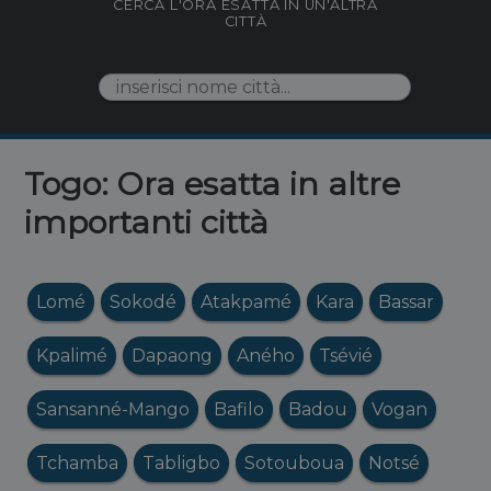
CERCA L'ORA ESATTA IN UN'ALTRA
CITTÀ
Togo: Ora esatta in altre
importanti città
Lomé
Sokodé
Atakpamé
Kara
Bassar
Kpalimé
Dapaong
Aného
Tsévié
Sansanné-Mango
Bafilo
Badou
Vogan
Tchamba
Tabligbo
Sotouboua
Notsé