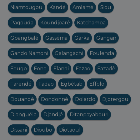
Niamtougou
Kandé
Amlamé
Siou
Pagouda
Koundjoaré
Katchamba
Gbangbalé
Gasséma
Garka
Gangan
Gando Namoni
Galangachi
Foulenda
Fougo
Fono
Flandi
Fazao
Fazadè
Farendé
Fadao
Egbétab
Effolo
Douandé
Dondonné
Dolardo
Djorergou
Djanguéla
Djandjé
Ditanpayabouri
Dissani
Dioubo
Diotaoul