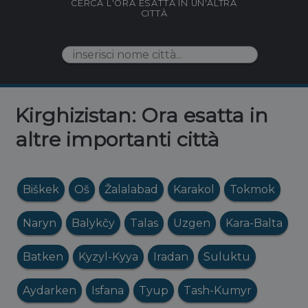
CERCA L'ORA ESATTA IN UN'ALTRA
CITTÀ
Kirghizistan: Ora esatta in
altre importanti città
Biškek
Oš
Žalalabad
Karakol
Tokmok
Naryn
Balykčy
Talas
Uzgen
Kara-Balta
Batken
Kyzyl-Kyya
Iradan
Suluktu
Aydarken
Isfana
Tyup
Tash-Kumyr