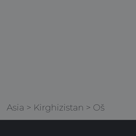
Asia
>
Kirghizistan
>
Oš