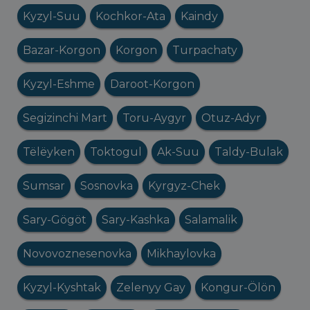
Kyzyl-Suu
Kochkor-Ata
Kaindy
Bazar-Korgon
Korgon
Turpachaty
Kyzyl-Eshme
Daroot-Korgon
Segizinchi Mart
Toru-Aygyr
Otuz-Adyr
Tëlëyken
Toktogul
Ak-Suu
Taldy-Bulak
Sumsar
Sosnovka
Kyrgyz-Chek
Sary-Gögöt
Sary-Kashka
Salamalik
Novovoznesenovka
Mikhaylovka
Kyzyl-Kyshtak
Zelenyy Gay
Kongur-Ölön