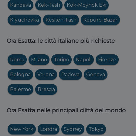
Kandava
Kek-Tash
Kök-Moynok Eki
Klyuchevka
Kesken-Tash
Kopuro-Bazar
Ora Esatta: le città italiane più richieste
Roma
Milano
Torino
Napoli
Firenze
Bologna
Verona
Padova
Genova
Palermo
Brescia
Ora Esatta nelle principali ciittà del mondo
New York
Londra
Sydney
Tokyo