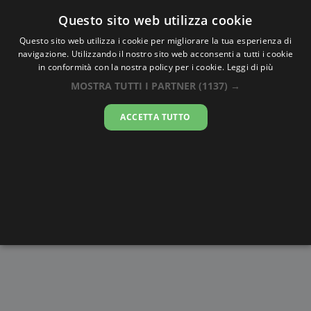
Oraesatta
.co
Questo sito web utilizza cookie
Questo sito web utilizza i cookie per migliorare la tua esperienza di
navigazione. Utilizzando il nostro sito web acconsenti a tutti i cookie
Ora Esatta
Oš
in conformità con la nostra policy per i cookie.
Leggi di più
MOSTRA TUTTI I PARTNER
(1137) →
01:32:01
ACCETTA TUTTO
domenica 9 agosto 2026
Alba e
Disegni da
Fasi lunari
Cronometro
Tramonto
colorare