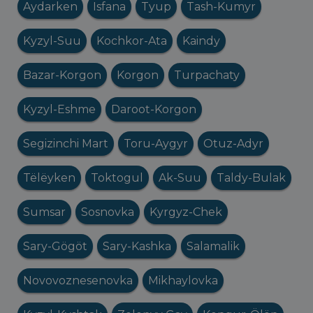
Aydarken
Isfana
Tyup
Tash-Kumyr
Kyzyl-Suu
Kochkor-Ata
Kaindy
Bazar-Korgon
Korgon
Turpachaty
Kyzyl-Eshme
Daroot-Korgon
Segizinchi Mart
Toru-Aygyr
Otuz-Adyr
Tëlëyken
Toktogul
Ak-Suu
Taldy-Bulak
Sumsar
Sosnovka
Kyrgyz-Chek
Sary-Gögöt
Sary-Kashka
Salamalik
Novovoznesenovka
Mikhaylovka