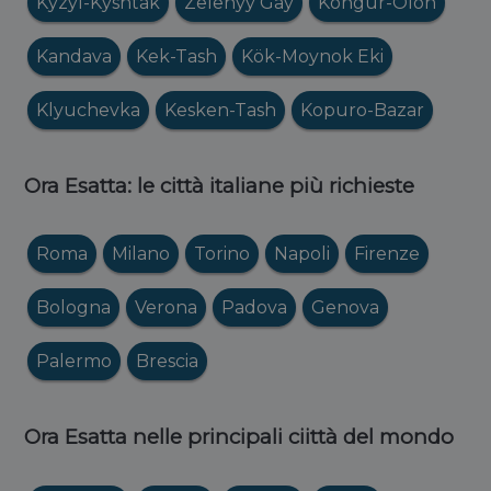
Kyzyl-Kyshtak
Zelenyy Gay
Kongur-Ölön
Kandava
Kek-Tash
Kök-Moynok Eki
Klyuchevka
Kesken-Tash
Kopuro-Bazar
Ora Esatta: le città italiane più richieste
Roma
Milano
Torino
Napoli
Firenze
Bologna
Verona
Padova
Genova
Palermo
Brescia
Ora Esatta nelle principali ciittà del mondo