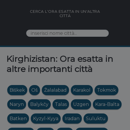
CERCA L'ORA ESATTA IN UN'ALTRA
CITTÀ
Kirghizistan: Ora esatta in
altre importanti città
Biškek
Oš
Žalalabad
Karakol
Tokmok
Naryn
Balykčy
Talas
Uzgen
Kara-Balta
Batken
Kyzyl-Kyya
Iradan
Suluktu