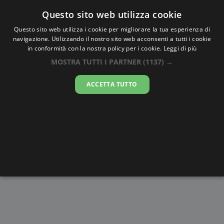
Oraesatta
.co
Questo sito web utilizza cookie
Questo sito web utilizza i cookie per migliorare la tua esperienza di
navigazione. Utilizzando il nostro sito web acconsenti a tutti i cookie
Ora Esatta
Sary-Kashka
in conformità con la nostra policy per i cookie.
Leggi di più
MOSTRA TUTTI I PARTNER
(1137) →
19:20:13
ACCETTA TUTTO
sabato 8 agosto 2026
Alba e
Disegni da
Fasi lunari
Cronometro
Tramonto
colorare