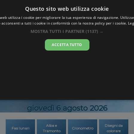
Oraesatta
Questo sito web utilizza cookie
.co
web utilizza i cookie per migliorare la tua esperienza di navigazione. Utilizza
 acconsenti a tutti i cookie in conformità con la nostra policy per i cookie.
Leg
 Esatta
Ouagadou
MOSTRA TUTTI I PARTNER
(1137) →
ACCETTA TUTTO
02:29:3
giovedì 6 agosto 2026
Alba e
Disegni da
Fasi lunari
Cronometro
Tramonto
colorare