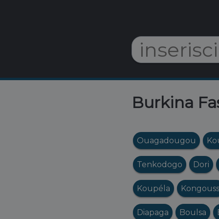
Burkina Fas
Ouagadougou
Ko
Tenkodogo
Dori
Koupéla
Kongouss
Diapaga
Boulsa