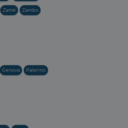
Zamé
Zambo
Genova
Palermo