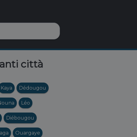
anti città
Kaya
Dédougou
Nouna
Léo
Diébougou
aga
Ouargaye