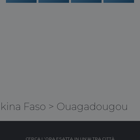
kina Faso
>
Ouagadougou
CERCA L'ORA ESATTA IN UN'ALTRA CITTÀ