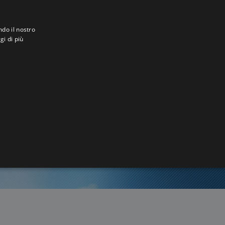
ndo il nostro
gi di più
gou
1