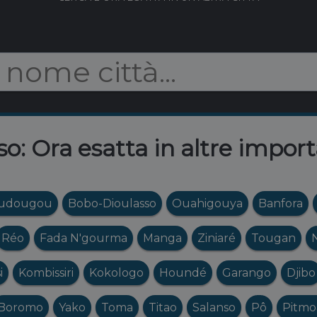
o: Ora esatta in altre import
udougou
Bobo-Dioulasso
Ouahigouya
Banfora
Réo
Fada N'gourma
Manga
Ziniaré
Tougan
i
Kombissiri
Kokologo
Houndé
Garango
Djibo
Boromo
Yako
Toma
Titao
Salanso
Pô
Pitmo