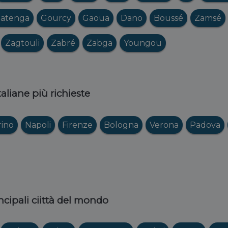
atenga
Gourcy
Gaoua
Dano
Boussé
Zamsé
Zagtouli
Zabré
Zabga
Youngou
italiane più richieste
rino
Napoli
Firenze
Bologna
Verona
Padova
ncipali ciittà del mondo