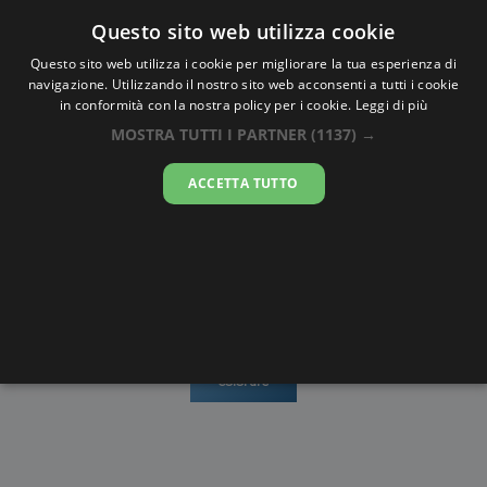
Oraesatta
.co
Questo sito web utilizza cookie
Questo sito web utilizza i cookie per migliorare la tua esperienza di
navigazione. Utilizzando il nostro sito web acconsenti a tutti i cookie
Ora Esatta
Porto
in conformità con la nostra policy per i cookie.
Leggi di più
MOSTRA TUTTI I PARTNER
(1137) →
16:32:31
ACCETTA TUTTO
domenica 9 agosto 2026
Mappe e
Alba e
Calendari
Cronometro
stradario
Tramonto
Disegni da
colorare