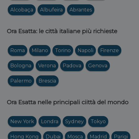
Alcobaça
Albufeira
Abrantes
Ora Esatta: le città italiane più richieste
Roma
Milano
Torino
Napoli
Firenze
Bologna
Verona
Padova
Genova
Palermo
Brescia
Ora Esatta nelle principali ciittà del mondo
New York
Londra
Sydney
Tokyo
Hong Kong
Dubai
Mosca
Madrid
Parigi