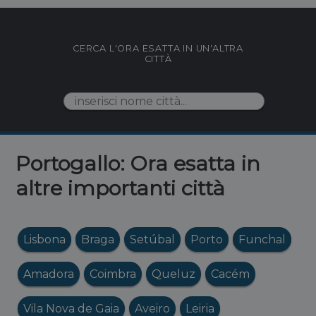
CERCA L'ORA ESATTA IN UN'ALTRA
CITTÀ
Portogallo: Ora esatta in
altre importanti città
Lisbona
Braga
Setúbal
Porto
Funchal
Amadora
Coimbra
Queluz
Cacém
Vila Nova de Gaia
Aveiro
Leiria