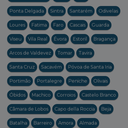
Ponta Delgada
Sintra
Santarém
Odivelas
Loures
Fatima
Faro
Cascais
Guarda
Viseu
Vila Real
Évora
Estoril
Bragança
Arcos de Valdevez
Tomar
Tavira
Santa Cruz
Sacavém
Póvoa de Santa Iria
Portimão
Portalegre
Peniche
Olivais
Óbidos
Machico
Corroios
Castelo Branco
Câmara de Lobos
Capo della Roccia
Beja
Batalha
Barreiro
Amora
Almada