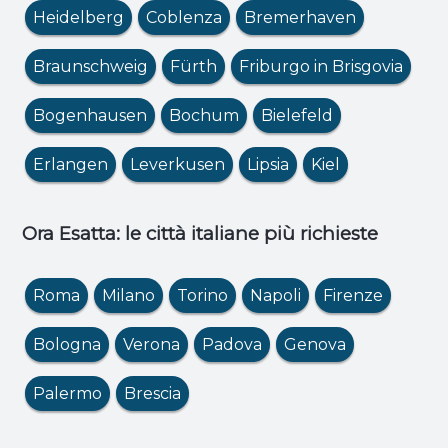
Heidelberg
Coblenza
Bremerhaven
Braunschweig
Fürth
Friburgo in Brisgovia
Bogenhausen
Bochum
Bielefeld
Erlangen
Leverkusen
Lipsia
Kiel
Ora Esatta: le città italiane più richieste
Roma
Milano
Torino
Napoli
Firenze
Bologna
Verona
Padova
Genova
Palermo
Brescia