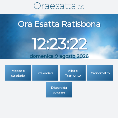
Oraesatta
.co
Ora Esatta
Ratisbona
12:23:22
domenica 9 agosto 2026
Mappe e
Alba e
Calendari
Cronometro
stradario
Tramonto
Disegni da
colorare