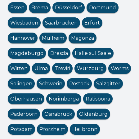
Essen
Brema
Düsseldorf
Dortmund
Wiesbaden
Saarbrücken
Erfurt
Hannover
Mülheim
Magonza
Magdeburgo
Dresda
Halle sul Saale
Witten
Ulma
Treviri
Würzburg
Worms
Solingen
Schwerin
Rostock
Salzgitter
Oberhausen
Norimberga
Ratisbona
Paderborn
Osnabrück
Oldenburg
Potsdam
Pforzheim
Heilbronn