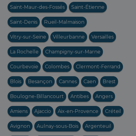
Saint-Maur-des-Fossés
Saint-Étienne
Saint-Denis
Rueil-Malmaison
Vitry-sur-Seine
Villeurbanne
Versailles
La Rochelle
Champigny-sur-Marne
Courbevoie
Colombes
Clermont-Ferrand
Blois
Besançon
Cannes
Caen
Brest
Boulogne-Billancourt
Antibes
Angers
Amiens
Ajaccio
Aix-en-Provence
Créteil
Avignon
Aulnay-sous-Bois
Argenteuil