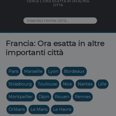
CERCA L'ORA ESATTA IN UN'ALTRA
CITTÀ
Francia: Ora esatta in altre
importanti città
Paris
Marseille
Lyon
Bordeaux
Strasbourg
Toulouse
Nice
Nantes
Lille
Montpellier
Dijon
Rouen
Rennes
Orléans
Le Mans
Le Havre