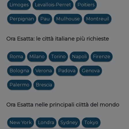
Limoges
Levallois-Perret
Poitiers
Perpignan
Pau
Mulhouse
Montreuil
Ora Esatta: le città italiane più richieste
Roma
Milano
Torino
Napoli
Firenze
Bologna
Verona
Padova
Genova
Palermo
Brescia
Ora Esatta nelle principali ciittà del mondo
New York
Londra
Sydney
Tokyo