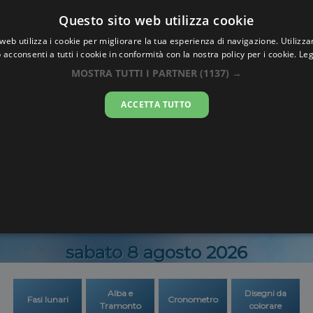
Oraesatta
Questo sito web utilizza cookie
.co
web utilizza i cookie per migliorare la tua esperienza di navigazione. Utilizza
 acconsenti a tutti i cookie in conformità con la nostra policy per i cookie.
Leg
 Esatta
Samut Pr
MOSTRA TUTTI I PARTNER
(1137) →
ACCETTA TUTTO
03:16:4
sabato 8 agosto 2026
Alba e
Disegni da
Fasi lunari
Cronometro
Tramonto
colorare