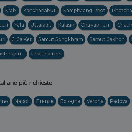
Krabi
Kanchanaburi
Kamphaeng Phet
Phetcha
uri
Yala
Uttaradit
Kalasin
Chaiyaphum
Chach
ri
Si Sa Ket
Samut Songkhram
Samut Sakhon
hetchabun
Phatthalung
italiane più richieste
rino
Napoli
Firenze
Bologna
Verona
Padova