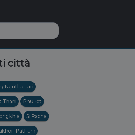
i città
g Nonthaburi
t Thani
Phuket
ongkhla
Si Racha
akhon Pathom