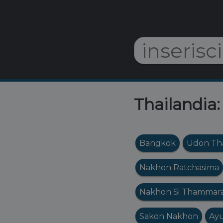
Thailandia:
Bangkok
Udon Th
Nakhon Ratchasima
Nakhon Si Thammar
Sakon Nakhon
Ayu