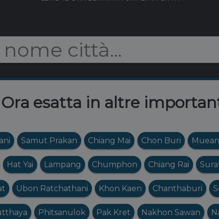
 Ora esatta in altre important
ani
Samut Prakan
Chiang Mai
Chon Buri
Muean
Hat Yai
Lampang
Chumphon
Chiang Rai
Sura
at
Ubon Ratchathani
Khon Kaen
Chanthaburi
S
tthaya
Phitsanulok
Pak Kret
Nakhon Sawan
N