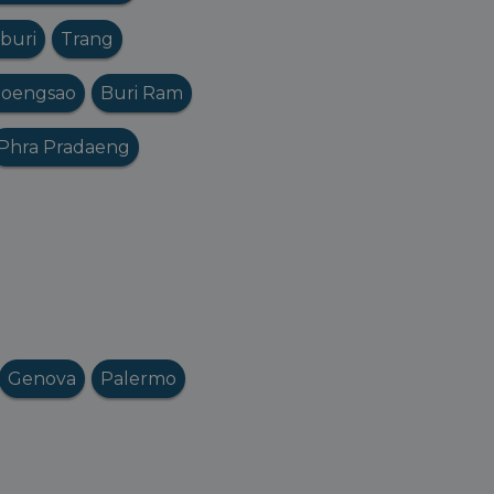
buri
Trang
oengsao
Buri Ram
Phra Pradaeng
Genova
Palermo