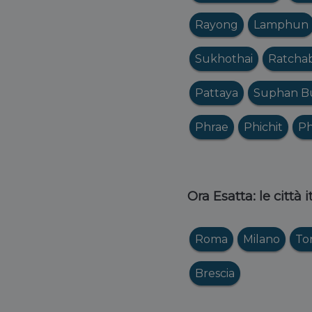
Rayong
Lamphun
Sukhothai
Ratchab
Pattaya
Suphan Bu
Phrae
Phichit
P
Ora Esatta: le città 
Roma
Milano
To
Brescia