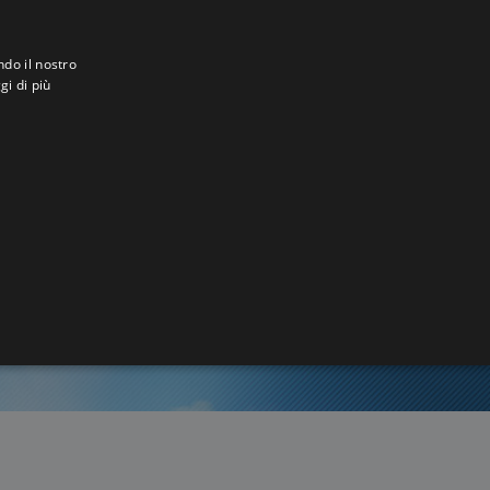
ndo il nostro
gi di più
akan
3