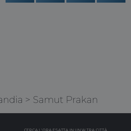
andia
>
Samut Prakan
CERCA L'ORA ESATTA IN UN'ALTRA CITTÀ