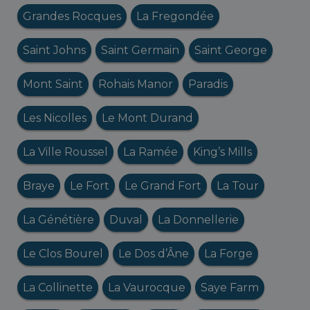
Grandes Rocques
La Fregondée
Saint Johns
Saint Germain
Saint George
Mont Saint
Rohais Manor
Paradis
Les Nicolles
Le Mont Durand
La Ville Roussel
La Ramée
King’s Mills
Braye
Le Fort
Le Grand Fort
La Tour
La Génétière
Duval
La Donnellerie
Le Clos Bourel
Le Dos d’Âne
La Forge
La Collinette
La Vaurocque
Saye Farm