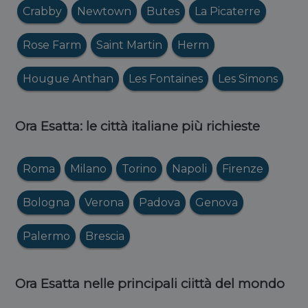
Crabby
Newtown
Butes
La Picaterre
Rose Farm
Saint Martin
Herm
Hougue Anthan
Les Fontaines
Les Simons
Ora Esatta: le città italiane più richieste
Roma
Milano
Torino
Napoli
Firenze
Bologna
Verona
Padova
Genova
Palermo
Brescia
Ora Esatta nelle principali ciittà del mondo