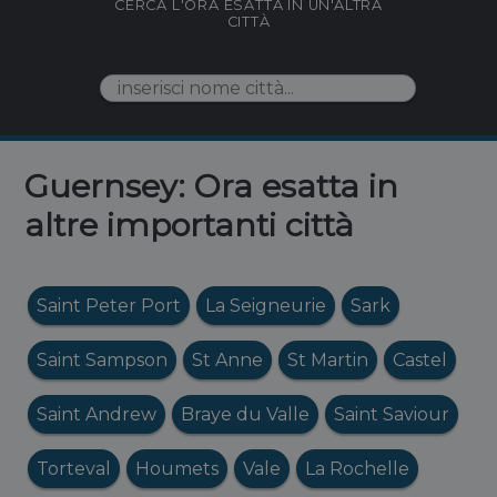
CERCA L'ORA ESATTA IN UN'ALTRA
CITTÀ
Guernsey: Ora esatta in
altre importanti città
Saint Peter Port
La Seigneurie
Sark
Saint Sampson
St Anne
St Martin
Castel
Saint Andrew
Braye du Valle
Saint Saviour
Torteval
Houmets
Vale
La Rochelle