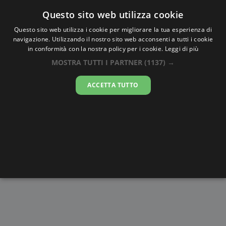
Oraesatta
.co
Questo sito web utilizza cookie
Questo sito web utilizza i cookie per migliorare la tua esperienza di
navigazione. Utilizzando il nostro sito web acconsenti a tutti i cookie
Ora Esatta
Sark
in conformità con la nostra policy per i cookie.
Leggi di più
MOSTRA TUTTI I PARTNER
(1137) →
14:02:48
ACCETTA TUTTO
giovedì 6 agosto 2026
Alba e
Disegni da
Fasi lunari
Cronometro
Tramonto
colorare