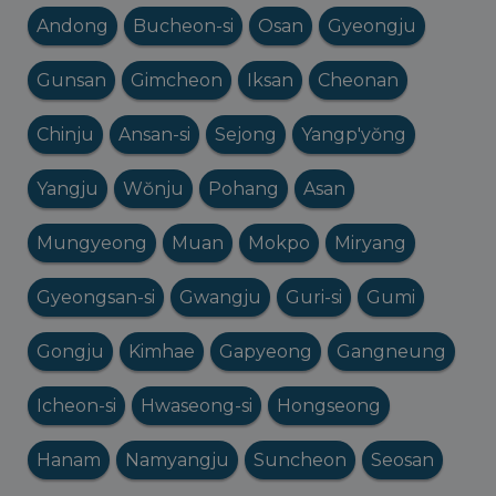
Andong
Bucheon-si
Osan
Gyeongju
Gunsan
Gimcheon
Iksan
Cheonan
Chinju
Ansan-si
Sejong
Yangp'yŏng
Yangju
Wŏnju
Pohang
Asan
Mungyeong
Muan
Mokpo
Miryang
Gyeongsan-si
Gwangju
Guri-si
Gumi
Gongju
Kimhae
Gapyeong
Gangneung
Icheon-si
Hwaseong-si
Hongseong
Hanam
Namyangju
Suncheon
Seosan