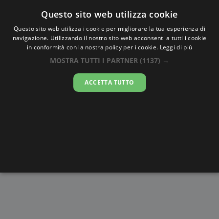
Oraesatta
.co
Questo sito web utilizza cookie
Questo sito web utilizza i cookie per migliorare la tua esperienza di
navigazione. Utilizzando il nostro sito web acconsenti a tutti i cookie
Ora Esatta
Seul
in conformità con la nostra policy per i cookie.
Leggi di più
MOSTRA TUTTI I PARTNER
(1137) →
19:59:01
ACCETTA TUTTO
venerdì 7 agosto 2026
Alba e
Disegni da
Fasi lunari
Cronometro
Tramonto
colorare