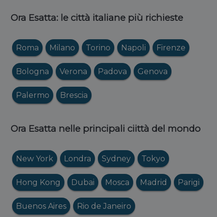
Ora Esatta: le città italiane più richieste
Roma
Milano
Torino
Napoli
Firenze
Bologna
Verona
Padova
Genova
Palermo
Brescia
Ora Esatta nelle principali ciittà del mondo
New York
Londra
Sydney
Tokyo
Hong Kong
Dubai
Mosca
Madrid
Parigi
Buenos Aires
Rio de Janeiro