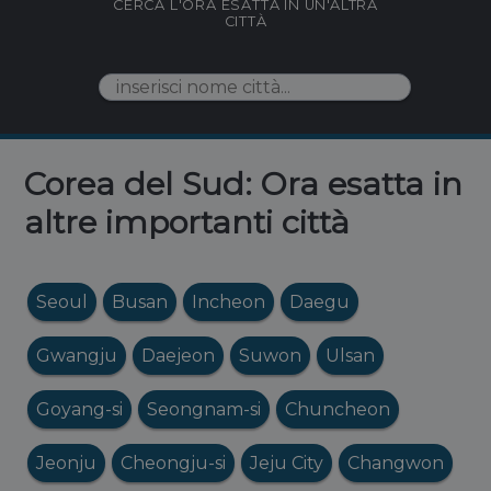
CERCA L'ORA ESATTA IN UN'ALTRA
CITTÀ
Corea del Sud: Ora esatta in
altre importanti città
Seoul
Busan
Incheon
Daegu
Gwangju
Daejeon
Suwon
Ulsan
Goyang-si
Seongnam-si
Chuncheon
Jeonju
Cheongju-si
Jeju City
Changwon