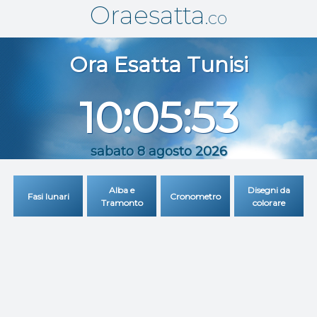
Oraesatta
.co
Ora Esatta
Tunisi
10:05:53
sabato 8 agosto 2026
Alba e
Disegni da
Fasi lunari
Cronometro
Tramonto
colorare