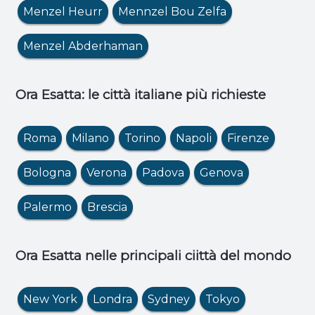
Menzel Heurr
Mennzel Bou Zelfa
Menzel Abderhaman
Ora Esatta: le città italiane più richieste
Roma
Milano
Torino
Napoli
Firenze
Bologna
Verona
Padova
Genova
Palermo
Brescia
Ora Esatta nelle principali ciittà del mondo
New York
Londra
Sydney
Tokyo