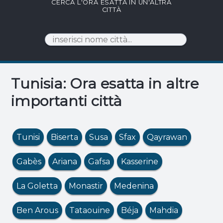
CERCA L'ORA ESATTA IN UN'ALTRA
CITTÀ
Tunisia: Ora esatta in altre
importanti città
Tunisi
Biserta
Susa
Sfax
Qayrawan
Gabès
Ariana
Gafsa
Kasserine
La Goletta
Monastir
Medenina
Ben Arous
Tataouine
Béja
Mahdia