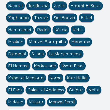
Nabeul
Jendouba
Zarzis
Houmt El Souk
Zaghouan
Tozeur
Sidi Bouzid
El Kef
Hammamet
Radès
Kélibia
Kebili
Msaken
Menzel Bourguiba
Manouba
Djemmal
Siliana
La Mohammedia
El Hamma
Kerkouane
Ksour Essaf
Ksibet el Mediouni
Korba
Ksar Hellal
El Fahs
Galaat el Andeless
Gafour
Nefta
Midoun
Mateur
Menzel Jemil