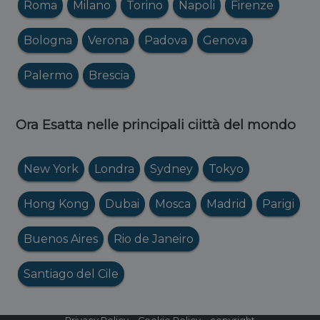
Roma
Milano
Torino
Napoli
Firenze
Bologna
Verona
Padova
Genova
Palermo
Brescia
Ora Esatta nelle principali ciittà del mondo
New York
Londra
Sydney
Tokyo
Hong Kong
Dubai
Mosca
Madrid
Parigi
Buenos Aires
Rio de Janeiro
Santiago del Cile