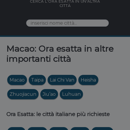
CERCA L'ORA ESATTA IN UN'ALTRA
CITTÀ
Macao: Ora esatta in altre
importanti città
Macao
Taipa
Lai Chi Van
Heisha
Zhuojiacun
Jiu’ao
Luhuan
Ora Esatta: le città italiane più richieste