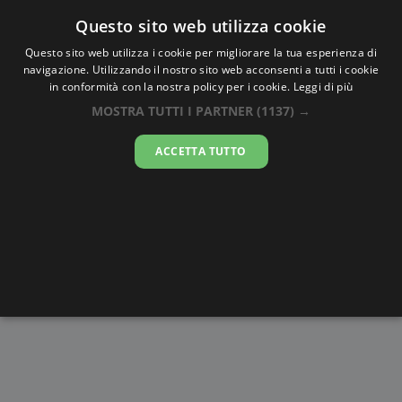
Oraesatta
.co
Questo sito web utilizza cookie
Questo sito web utilizza i cookie per migliorare la tua esperienza di
navigazione. Utilizzando il nostro sito web acconsenti a tutti i cookie
Ora Esatta
Zhuojiacun
in conformità con la nostra policy per i cookie.
Leggi di più
MOSTRA TUTTI I PARTNER
(1137) →
17:21:19
ACCETTA TUTTO
venerdì 7 agosto 2026
Alba e
Disegni da
Fasi lunari
Cronometro
Tramonto
colorare