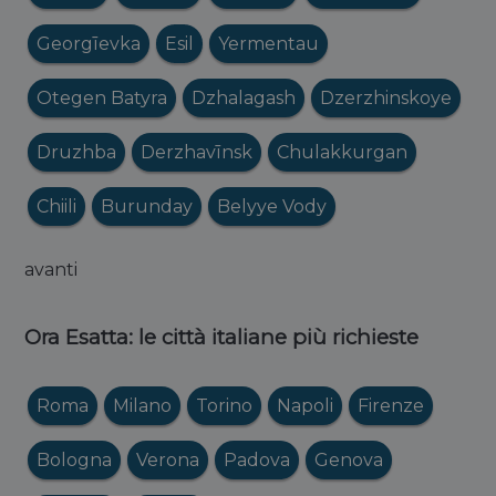
Georgīevka
Esil
Yermentau
Otegen Batyra
Dzhalagash
Dzerzhinskoye
Druzhba
Derzhavīnsk
Chulakkurgan
Chiili
Burunday
Belyye Vody
avanti
Ora Esatta: le città italiane più richieste
Roma
Milano
Torino
Napoli
Firenze
Bologna
Verona
Padova
Genova