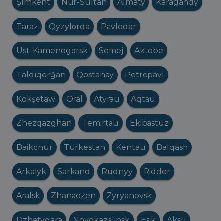
Şımkent
Nur-Sultan
Almaty
Karagandy
Taraz
Qyzylorda
Pavlodar
Ust-Kamenogorsk
Semej
Aktobe
Taldıqorğan
Qostanay
Petropavl
Kökşetaw
Oral
Atyrau
Aqtau
Zhezqazghan
Temirtau
Ekibastūz
Baikonur
Turkestan
Kentau
Balqash
Arkalyk
Sarkand
Rudnyy
Ridder
Aralsk
Zhanaozen
Zyryanovsk
Dzhetygara
Novokazalinsk
Esik
Aksu