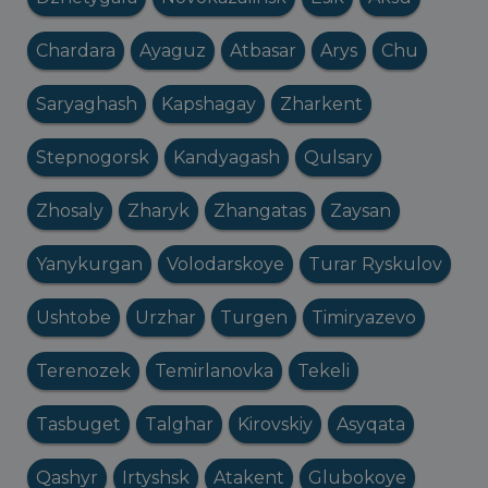
Chardara
Ayaguz
Atbasar
Arys
Chu
Saryaghash
Kapshagay
Zharkent
Stepnogorsk
Kandyagash
Qulsary
Zhosaly
Zharyk
Zhangatas
Zaysan
Yanykurgan
Volodarskoye
Turar Ryskulov
Ushtobe
Urzhar
Turgen
Timiryazevo
Terenozek
Temirlanovka
Tekeli
Tasbuget
Talghar
Kirovskiy
Asyqata
Qashyr
Irtyshsk
Atakent
Glubokoye