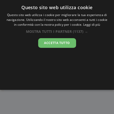
Oraesatta
.co
Questo sito web utilizza cookie
Questo sito web utilizza i cookie per migliorare la tua esperienza di
navigazione. Utilizzando il nostro sito web acconsenti a tutti i cookie
Ora Esatta
Kazakistan
in conformità con la nostra policy per i cookie.
Leggi di più
MOSTRA TUTTI I PARTNER
(1137) →
14:42:19
ACCETTA TUTTO
venerdì 7 agosto 2026