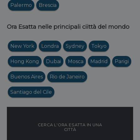
Palermo
Brescia
Ora Esatta nelle principali ciittà del mondo
New York
Londra
Sydney
Tokyo
Hong Kong
Dubai
Mosca
Madrid
Parigi
Buenos Aires
Rio de Janeiro
Santiago del Cile
CERCA L'ORA ESATTA IN UNA
CITTÀ