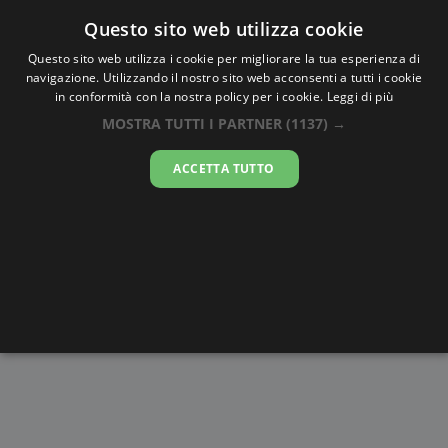
Oraesatta
.co
Questo sito web utilizza cookie
Questo sito web utilizza i cookie per migliorare la tua esperienza di
navigazione. Utilizzando il nostro sito web acconsenti a tutti i cookie
Ora Esatta
Almaty
in conformità con la nostra policy per i cookie.
Leggi di più
MOSTRA TUTTI I PARTNER
(1137) →
09:30:05
ACCETTA TUTTO
sabato 8 agosto 2026
Alba e
Disegni da
Fasi lunari
Cronometro
Tramonto
colorare