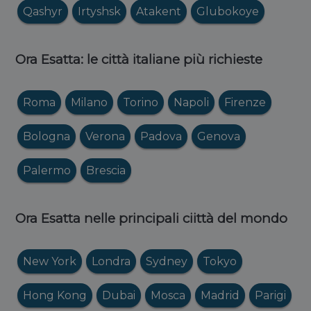
Qashyr
Irtyshsk
Atakent
Glubokoye
Ora Esatta: le città italiane più richieste
Roma
Milano
Torino
Napoli
Firenze
Bologna
Verona
Padova
Genova
Palermo
Brescia
Ora Esatta nelle principali ciittà del mondo
New York
Londra
Sydney
Tokyo
Hong Kong
Dubai
Mosca
Madrid
Parigi