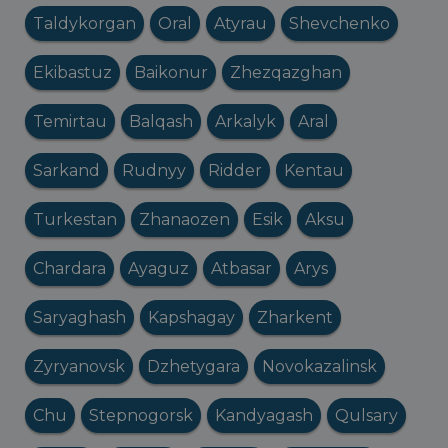
Taldykorgan
Oral
Atyrau
Shevchenko
Ekibastuz
Baikonur
Zhezqazghan
Temirtau
Balqash
Arkalyk
Aral
Sarkand
Rudnyy
Ridder
Kentau
Turkestan
Zhanaozen
Esik
Aksu
Chardara
Ayaguz
Atbasar
Arys
Saryaghash
Kapshagay
Zharkent
Zyryanovsk
Dzhetygara
Novokazalinsk
Chu
Stepnogorsk
Kandyagash
Qulsary