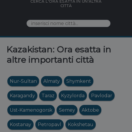
CERCA L'ORA ESATTA IN UN'ALTRA
CITTÀ
Kazakistan: Ora esatta in
altre importanti città
Nur-Sultan
Almaty
Shymkent
Karagandy
Taraz
Kyzylorda
Pavlodar
Ust-Kamenogorsk
Semey
Aktobe
Kostanay
Petropavl
Kokshetau