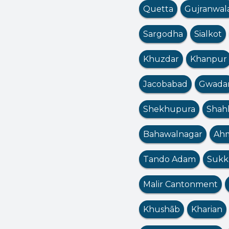
Quetta
Gujranwal
Sargodha
Sialkot
Khuzdar
Khanpur
Jacobabad
Gwada
Shekhupura
Shah
Bahawalnagar
Ahm
Tando Adam
Sukk
Malir Cantonment
Khushāb
Kharian