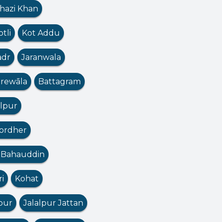
hazi Khan
otli
Kot Addu
adr
Jaranwala
rewāla
Battagram
lpur
ordher
 Bahauddin
ri
Kohat
pur
Jalalpur Jattan