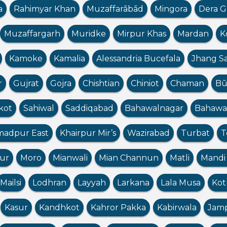
a
Rahimyar Khan
Muzaffarābād
Mingora
Dera G
Muzaffargarh
Muridke
Mirpur Khas
Mardan
K
Kamoke
Kamalia
Alessandria Bucefala
Jhang S
r
Gujrat
Gojra
Chishtian
Chiniot
Chaman
Bū
kot
Sahiwal
Saddiqabad
Bahawalnagar
Bahawa
adpur East
Khairpur Mir’s
Wazirabad
Turbat
T
ur
Moro
Mianwali
Mian Channun
Matli
Mandi
Mailsi
Lodhran
Layyah
Larkana
Lala Musa
Kot
Kasur
Kandhkot
Kahror Pakka
Kabirwala
Jam