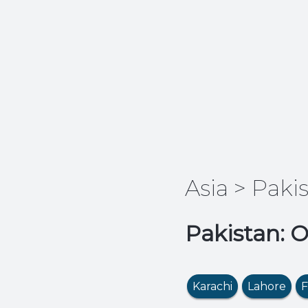
Asia
>
Paki
Pakistan: O
Karachi
Lahore
F