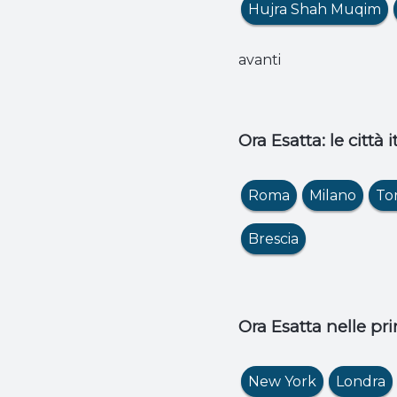
Hujra Shah Muqim
avanti
Ora Esatta: le città 
Roma
Milano
To
Brescia
Ora Esatta nelle pri
New York
Londra