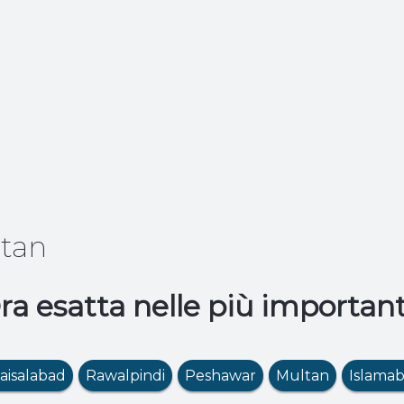
stan
ra esatta nelle più important
aisalabad
Rawalpindi
Peshawar
Multan
Islama