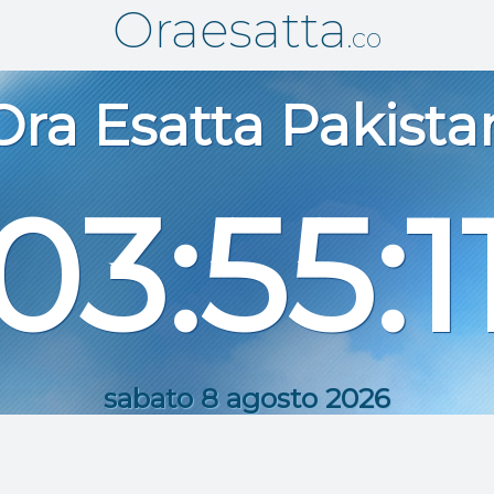
Oraesatta
.co
Ora Esatta
Pakista
03:55:1
sabato 8 agosto 2026