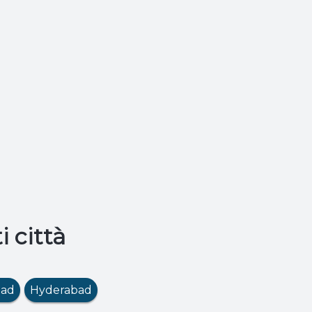
i città
bad
Hyderabad