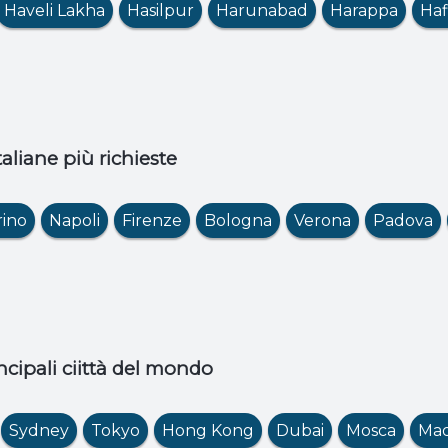
Haveli Lakha
Hasilpur
Harunabad
Harappa
Haf
italiane più richieste
rino
Napoli
Firenze
Bologna
Verona
Padova
ncipali ciittà del mondo
Sydney
Tokyo
Hong Kong
Dubai
Mosca
Mad