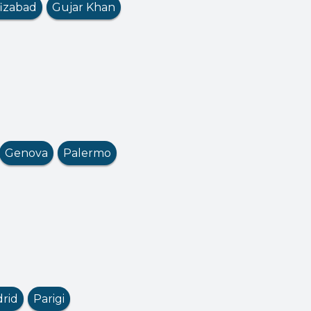
izabad
Gujar Khan
Genova
Palermo
rid
Parigi