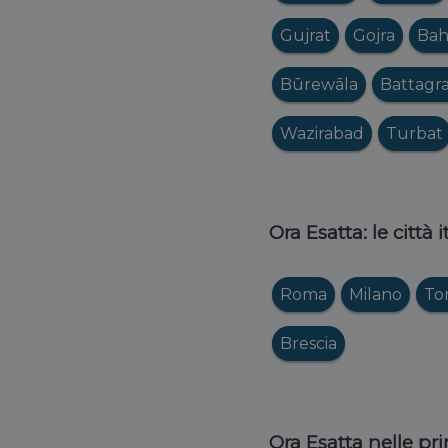
Gujrat
Gojra
Bah
Būrewāla
Battagr
Wazirabad
Turbat
Ora Esatta: le città 
Roma
Milano
To
Brescia
Ora Esatta nelle pri