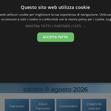
Oraesatta
Questo sito web utilizza cookie
.co
web utilizza i cookie per migliorare la tua esperienza di navigazione. Utilizza
 acconsenti a tutti i cookie in conformità con la nostra policy per i cookie.
Leg
Ora Esatta
Shahko
MOSTRA TUTTI I PARTNER
(1137) →
ACCETTA TUTTO
14:28:2
sabato 8 agosto 2026
Alba e
Disegni da
Fasi lunari
Cronometro
Tramonto
colorare