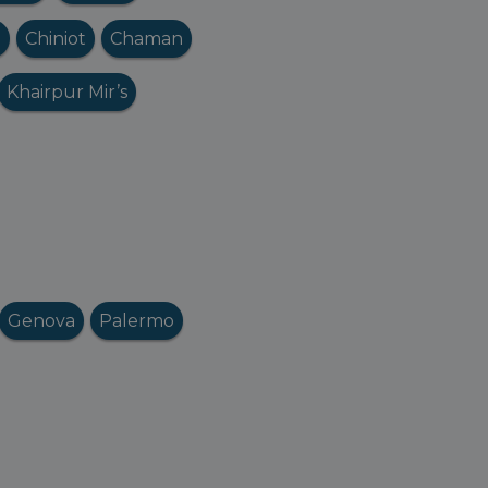
n
Chiniot
Chaman
Khairpur Mir’s
Genova
Palermo