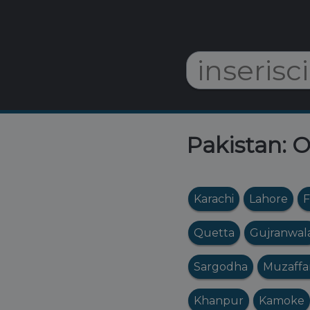
Pakistan: O
Karachi
Lahore
F
Quetta
Gujranwal
Sargodha
Muzaffa
Khanpur
Kamoke