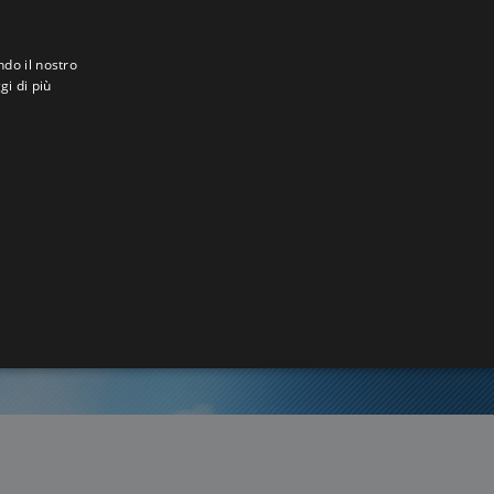
ndo il nostro
gi di più
t
5