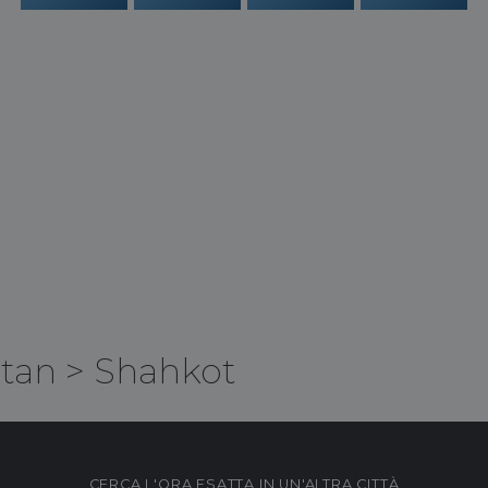
stan
>
Shahkot
CERCA L'ORA ESATTA IN UN'ALTRA CITTÀ