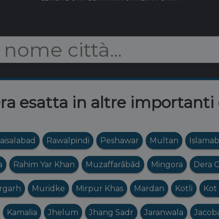
ra esatta in altre importanti 
aisalabad
Rawalpindi
Peshawar
Multan
Islama
a
Rahim Yar Khan
Muzaffarābād
Mingora
Dera 
rgarh
Muridke
Mirpur Khas
Mardan
Kotli
Kot
Kamalia
Jhelum
Jhang Sadr
Jaranwala
Jacob