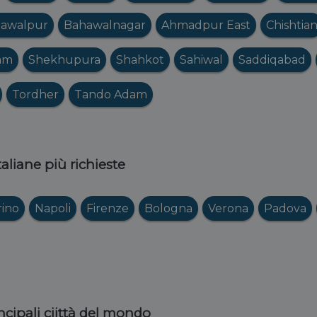
awalpur
Bahawalnagar
Ahmadpur East
Chishtia
am
Shekhupura
Shahkot
Sahiwal
Saddiqabad
Tordher
Tando Adam
italiane più richieste
rino
Napoli
Firenze
Bologna
Verona
Padova
ncipali ciittà del mondo