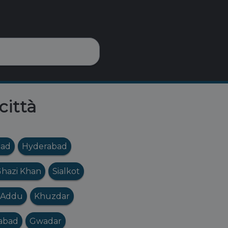
città
bad
Hyderabad
Ghazi Khan
Sialkot
 Addu
Khuzdar
abad
Gwadar