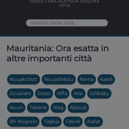
CERCA L'ORA ESATTA IN UN'ALTRA
CITTÀ
Mauritania: Ora esatta in
altre importanti città
Nouakchott
Nouadhibou
Néma
Kaedi
Zouerate
Rosso
Kiffa
Atar
Sélibaby
Aioun
Tékane
Aleg
Akjoujt
Bîr Mogreïn
Tidjikja
Fdérik
Arafat