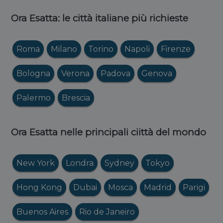
Ora Esatta: le città italiane più richieste
Roma
Milano
Torino
Napoli
Firenze
Bologna
Verona
Padova
Genova
Palermo
Brescia
Ora Esatta nelle principali ciittà del mondo
New York
Londra
Sydney
Tokyo
Hong Kong
Dubai
Mosca
Madrid
Parigi
Buenos Aires
Rio de Janeiro