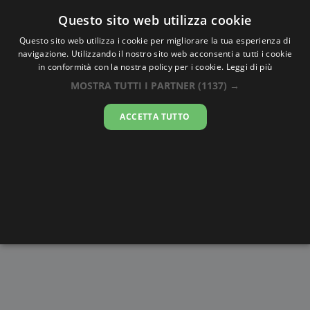
Oraesatta
.co
Questo sito web utilizza cookie
Questo sito web utilizza i cookie per migliorare la tua esperienza di
navigazione. Utilizzando il nostro sito web acconsenti a tutti i cookie
Ora Esatta
Aioun
in conformità con la nostra policy per i cookie.
Leggi di più
MOSTRA TUTTI I PARTNER
(1137) →
11:21:35
ACCETTA TUTTO
sabato 8 agosto 2026
Alba e
Disegni da
Fasi lunari
Cronometro
Tramonto
colorare