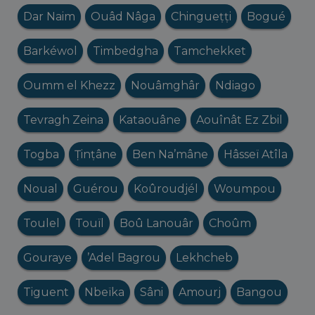
Dar Naim
Ouâd Nâga
Chingueṭṭi
Bogué
Barkéwol
Timbedgha
Tamchekket
Oumm el Khezz
Nouâmghâr
Ndiago
Tevragh Zeina
Kataouâne
Aouînât Ez Zbil
Togba
Ṭinṭâne
Ben Na’mâne
Hâsseï Atîla
Noual
Guérou
Koûroudjél
Woumpou
Toulel
Touïl
Boû Lanouâr
Choûm
Gouraye
’Adel Bagrou
Lekhcheb
Tiguent
Nbeïka
Sâni
Amourj
Bangou