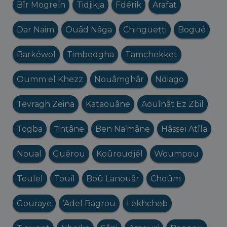
Bîr Mogreïn
Tidjikja
Fdérik
Arafat
Dar Naim
Ouâd Nâga
Chingueṭṭi
Bogué
Barkéwol
Timbedgha
Tamchekket
Oumm el Khezz
Nouâmghâr
Ndiago
Tevragh Zeina
Kataouâne
Aouînât Ez Zbil
Togba
Ṭinṭâne
Ben Na’mâne
Hâsseï Atîla
Noual
Guérou
Koûroudjél
Woumpou
Toulel
Touïl
Boû Lanouâr
Choûm
Gouraye
’Adel Bagrou
Lekhcheb