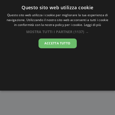
Oraesatta
.co
Questo sito web utilizza cookie
Questo sito web utilizza i cookie per migliorare la tua esperienza di
navigazione. Utilizzando il nostro sito web acconsenti a tutti i cookie
Ora Esatta
Timbedgha
in conformità con la nostra policy per i cookie.
Leggi di più
MOSTRA TUTTI I PARTNER
(1137) →
04:07:30
ACCETTA TUTTO
venerdì 7 agosto 2026
Alba e
Disegni da
Fasi lunari
Cronometro
Tramonto
colorare