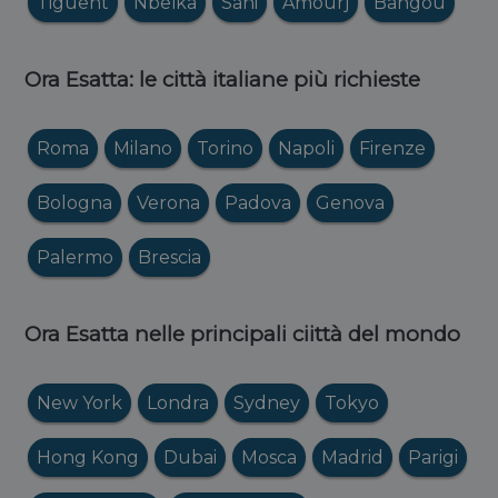
Tiguent
Nbeïka
Sâni
Amourj
Bangou
Ora Esatta: le città italiane più richieste
Roma
Milano
Torino
Napoli
Firenze
Bologna
Verona
Padova
Genova
Palermo
Brescia
Ora Esatta nelle principali ciittà del mondo
New York
Londra
Sydney
Tokyo
Hong Kong
Dubai
Mosca
Madrid
Parigi