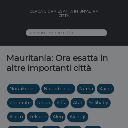
CERCA L'ORA ESATTA IN UN'ALTRA
CITTÀ
Mauritania: Ora esatta in
altre importanti città
Nouakchott
Nouadhibou
Néma
Kaedi
Zouerate
Rosso
Kiffa
Atar
Sélibaby
Aioun
Tékane
Aleg
Akjoujt