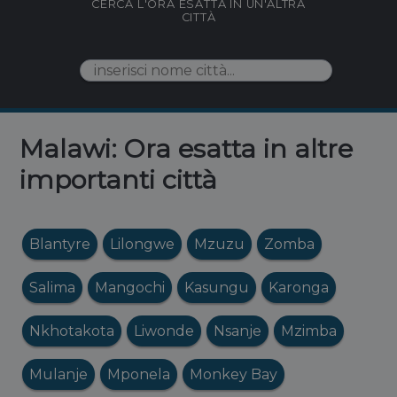
CERCA L'ORA ESATTA IN UN'ALTRA
CITTÀ
Malawi: Ora esatta in altre
importanti città
Blantyre
Lilongwe
Mzuzu
Zomba
Salima
Mangochi
Kasungu
Karonga
Nkhotakota
Liwonde
Nsanje
Mzimba
Mulanje
Mponela
Monkey Bay