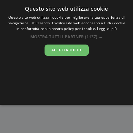
Oraesatta
.co
Questo sito web utilizza cookie
Questo sito web utilizza i cookie per migliorare la tua esperienza di
navigazione. Utilizzando il nostro sito web acconsenti a tutti i cookie
Ora Esatta
Balaka
in conformità con la nostra policy per i cookie.
Leggi di più
MOSTRA TUTTI I PARTNER
(1137) →
11:15:22
ACCETTA TUTTO
sabato 8 agosto 2026
Alba e
Disegni da
Fasi lunari
Cronometro
Tramonto
colorare