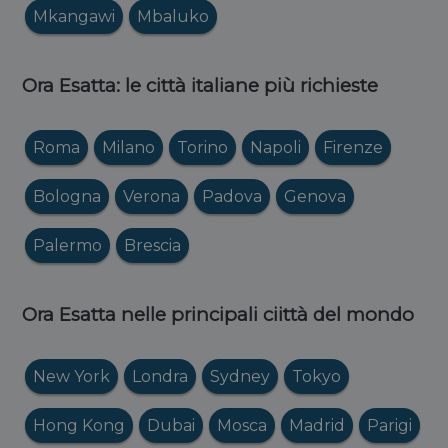
Mkangawi
Mbaluko
Ora Esatta: le città italiane più richieste
Roma
Milano
Torino
Napoli
Firenze
Bologna
Verona
Padova
Genova
Palermo
Brescia
Ora Esatta nelle principali ciittà del mondo
New York
Londra
Sydney
Tokyo
Hong Kong
Dubai
Mosca
Madrid
Parigi