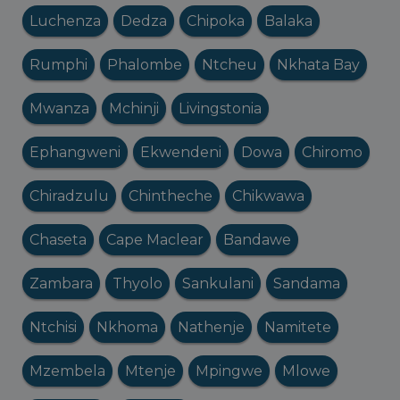
Luchenza
Dedza
Chipoka
Balaka
Rumphi
Phalombe
Ntcheu
Nkhata Bay
Mwanza
Mchinji
Livingstonia
Ephangweni
Ekwendeni
Dowa
Chiromo
Chiradzulu
Chintheche
Chikwawa
Chaseta
Cape Maclear
Bandawe
Zambara
Thyolo
Sankulani
Sandama
Ntchisi
Nkhoma
Nathenje
Namitete
Mzembela
Mtenje
Mpingwe
Mlowe